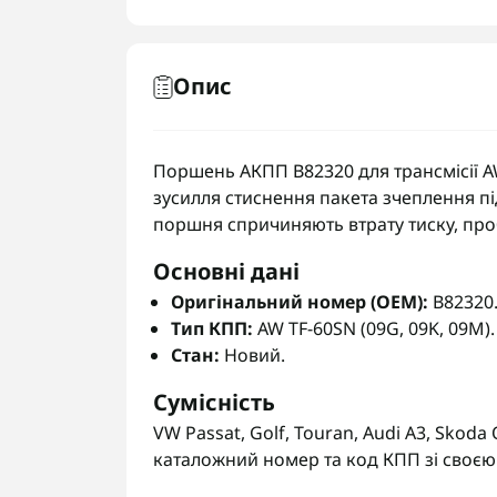
Опис
Поршень АКПП B82320 для трансмісії A
зусилля стиснення пакета зчеплення п
поршня спричиняють втрату тиску, про
Основні дані
Оригінальний номер (OEM):
B82320
Тип КПП:
AW TF-60SN (09G, 09K, 09M).
Стан:
Новий.
Сумісність
VW Passat, Golf, Touran, Audi A3, Skoda
каталожний номер та код КПП зі своєю 