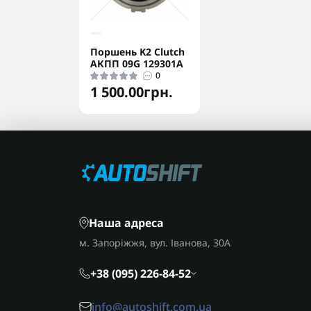
Поршень K2 Clutch
АКПП 09G 129301A
0
1 500.00грн.
Наша адреса
м. Запоріжжя, вул. Іванова, 30А
+38 (095) 226-84-52
info@autoshift.com.ua