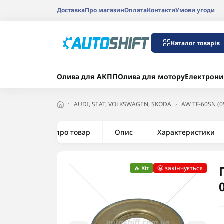
Доставка
Про магазин
Оплата
Контакти
Умови угоди
Каталог товарів
Олива для АКПП
Олива для мотору
Електрони
AUDI, SEAT, VOLKSWAGEN, SKODA
AW TF-60SN (0
Все про товар
Опис
Характеристики
🔥 Хіт
😬 закінчується