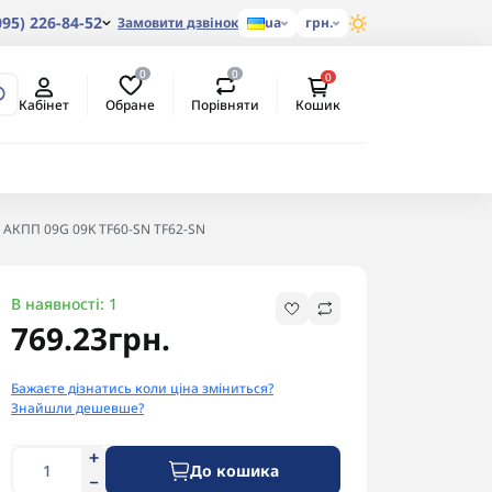
095) 226-84-52
Замовити дзвінок
ua
грн.
0
0
0
Обране
Порівняти
Кабінет
Кошик
) АКПП 09G 09K TF60-SN TF62-SN
В наявності: 1
769.23грн.
Бажаєте дізнатись коли ціна зміниться?
Знайшли дешевше?
До кошика