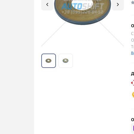
О
С
О
Т
В
Д
О