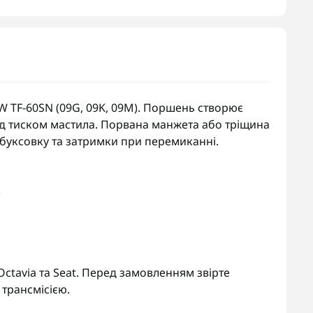
W TF-60SN (09G, 09K, 09M). Поршень створює
ід тиском мастила. Порвана манжета або тріщина
буксовку та затримки при перемиканні.
.
 Octavia та Seat. Перед замовленням звірте
трансмісією.