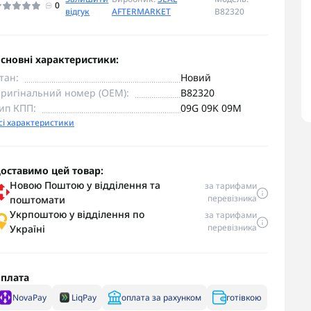
0
відгук
AFTERMARKET
B82320
сновні характеристики:
тан:
Новий
ригінальний номер (OEM):
B82320
ип КПП:
09G 09K 09M
сі характеристики
оставимо цей товар:
Новою Поштою у відділення та
за тарифами
перевізника
поштомати
Укрпоштою у відділення по
за тарифами
перевізника
Україні
плата
NovaPay
LiqPay
оплата за рахунком
готівкою