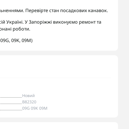
ьненнями. Перевірте стан посадкових канавок.
ій Україні. У Запоріжжі виконуємо ремонт та
онані роботи.
(09G
,
09K
,
09M)
Новий
B82320
09G 09K 09M