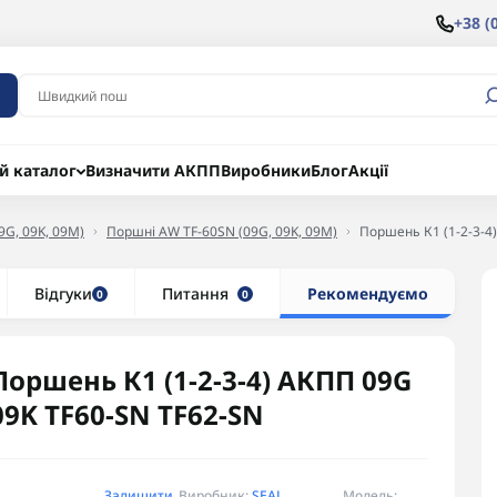
+38 (
й каталог
Визначити АКПП
Виробники
Блог
Акції
9G, 09K, 09M)
Поршні AW TF-60SN (09G, 09K, 09M)
Поршень К1 (1-2-3-4
Відгуки
Питання
Рекомендуємо
0
0
Поршень К1 (1-2-3-4) АКПП 09G
09K TF60-SN TF62-SN
Залишити
Виробник:
SEAL
Модель: