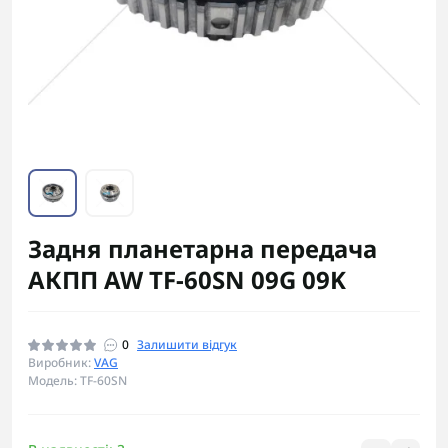
Задня планетарна передача
АКПП AW TF-60SN 09G 09K
0
Залишити відгук
Виробник:
VAG
Модель: TF-60SN