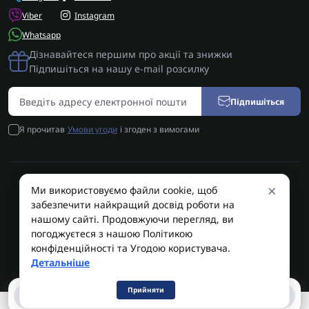
Viber
Instagram
Whatsapp
Дізнавайтеся першим про акції та знижки
Підпишіться на нашу e-mail розсилку
Підпишіться
Я прочитав
Умови угоди
і згоден з вимогами
×
Ми використовуємо файли cookie, щоб
AUTOSHIFT | Запчастини АКПП | Ремонт АКПП © 2026
забезпечити найкращий досвід роботи на
AUTOSHIFT
нашому сайті. Продовжуючи перегляд, ви
погоджуєтеся з нашою Політикою
конфіденційності та Угодою користувача.
Детальніше
Прийняти
0
0