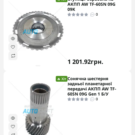
АКПП AW TF-60SN 09G
09K
0
1 201.92грн.
Сонячна шестерня
🔥 Хіт
задньої планетарної
передачі АКПП AW TF-
60SN 09G Gen 1 Б/У
0