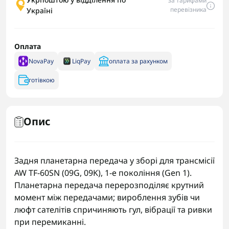
за тарифами
перевізника
Україні
Оплата
NovaPay
LiqPay
оплата за рахунком
готівкою
Опис
Задня планетарна передача у зборі для трансмісії
AW TF-60SN (09G, 09K), 1-е покоління (Gen 1).
Планетарна передача перерозподіляє крутний
момент між передачами; вироблення зубів чи
люфт сателітів спричиняють гул, вібрації та ривки
при перемиканні.