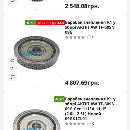
2 548.08грн.
Барабан зчеплення K1 у
🔥 Хіт
😬 закінчується
зборі АКПП AW TF-60SN
09G
0
4 807.69грн.
Барабан зчеплення K1 у
🔥 Хіт
зборі АКПП AW TF-60SN
09G Gen 1 USA 11-15
(2.0L, 2.5L) Новий
09GK1CL01
0