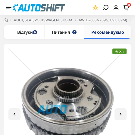
0
AUDI, SEAT, VOLKSWAGEN, SKODA
AW TF-60SN (09G, 09K, 09M)
и
Відгуки
Питання
Рекомендуємо
0
0
🔥 Хіт