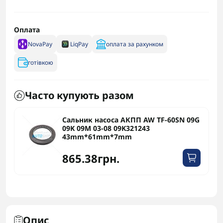
Оплата
NovaPay
LiqPay
оплата за рахунком
готівкою
Часто купують разом
Сальник насоса АКПП AW TF-60SN 09G
09K 09M 03-08 09K321243
43mm*61mm*7mm
865.38грн.
Опис