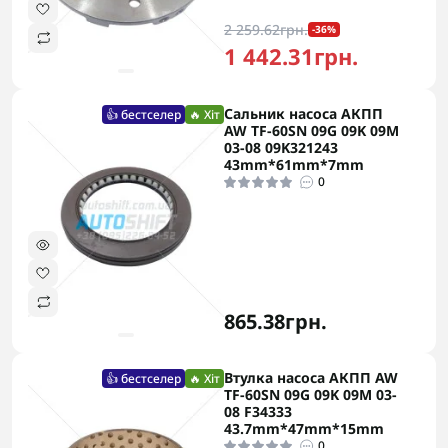
2 259.62грн.
-36%
1 442.31грн.
Сальник насоса АКПП
👍 бестселер
🔥 Хіт
AW TF-60SN 09G 09K 09M
03-08 09K321243
43mm*61mm*7mm
0
865.38грн.
Втулка насоса АКПП AW
👍 бестселер
🔥 Хіт
TF-60SN 09G 09K 09M 03-
08 F34333
43.7mm*47mm*15mm
0