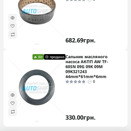
682.69грн.
Сальник масляного
🔥 Хіт
😢 продано
насоса АКПП AW TF-
60SN 09G 09K 09M
09K321243
44mm*61mm*6mm
0
330.00грн.