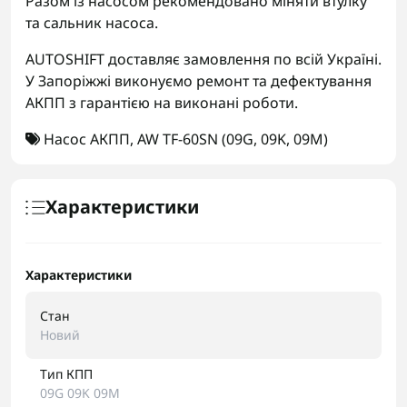
Разом із насосом рекомендовано міняти втулку
та сальник насоса.
AUTOSHIFT доставляє замовлення по всій Україні.
У Запоріжжі виконуємо ремонт та дефектування
АКПП з гарантією на виконані роботи.
Насос АКПП
,
AW TF-60SN (09G
,
09K
,
09M)
Характеристики
Характеристики
Стан
Новий
Тип КПП
09G 09K 09M