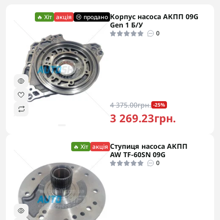
Корпус насоса АКПП 09G
🔥 Хіт
акція
😢 продано
Gen 1 Б/У
0
4 375.00грн.
-25%
3 269.23грн.
Ступиця насоса АКПП
🔥 Хіт
акція
AW TF-60SN 09G
0