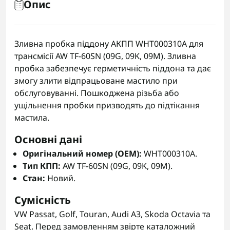
Опис
Зливна пробка піддону АКПП WHT000310A для
трансмісії AW TF-60SN (09G, 09K, 09M). Зливна
пробка забезпечує герметичність піддона та дає
змогу злити відпрацьоване мастило при
обслуговуванні. Пошкоджена різьба або
ущільнення пробки призводять до підтікання
мастила.
Основні дані
Оригінальний номер (OEM):
WHT000310A.
Тип КПП:
AW TF-60SN (09G, 09K, 09M).
Стан:
Новий.
Сумісність
VW Passat, Golf, Touran, Audi A3, Skoda Octavia та
Seat. Перед замовленням звірте каталожний