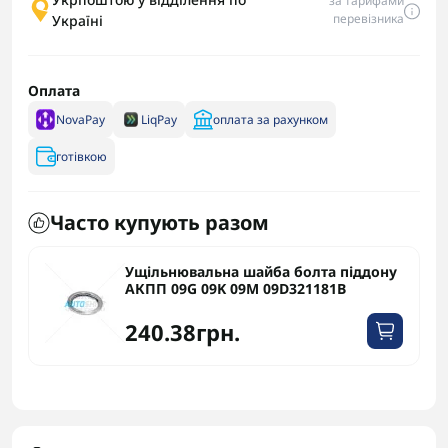
за тарифами
перевізника
Україні
Оплата
NovaPay
LiqPay
оплата за рахунком
готівкою
Часто купують разом
Ущільнювальна шайба болта піддону
АКПП 09G 09K 09M 09D321181B
240.38грн.