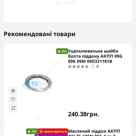
Рекомендовані товари
Ущільнювальна шайба
🔥 Хіт
болта піддону АКПП 09G
09K 09M 09D321181B
0
240.38грн.
Масляний піддон АКПП
🔥 Хіт
😬 закінчується