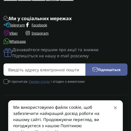
Ми у соціальних мережах
Telegram
Facebook
Viber
Instagram
Whatsapp
Дізнавайтеся першим про акції та знижки
Підпишіться на нашу e-mail розсилку
Підпишіться
Я прочитав
Умови угоди
і згоден з вимогами
×
Ми використовуємо файли cookie, щоб
AUTOSHIFT | Запчастини АКПП | Ремонт АКПП © 2026
забезпечити найкращий досвід роботи на
AUTOSHIFT
нашому сайті. Продовжуючи перегляд, ви
погоджуєтеся з нашою Політикою