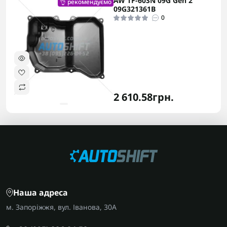
AW TF-60SN 09G Gen 2
👌 рекомендуємо
09G321361B
0
2 610.58грн.
Наша адреса
м. Запоріжжя, вул. Іванова, 30А