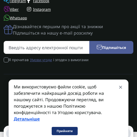
Telegram
Facebook
Viber
Instagram
Whatsapp
Дізнавайтеся першим про акції та знижки
Підпишіться на нашу e-mail розсилку
Підпишіться
Я прочитав
Умови угоди
і згоден з вимогами
×
Ми використовуємо файли cookie, щоб
AUTOSHIFT | Запчастини АКПП | Ремонт АКПП © 2026
забезпечити найкращий досвід роботи на
AUTOSHIFT
нашому сайті. Продовжуючи перегляд, ви
погоджуєтеся з нашою Політикою
конфіденційності та Угодою користувача.
Детальніше
Прийняти
0
0