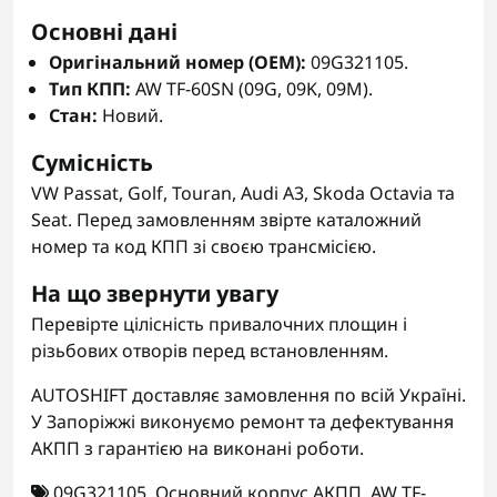
Основні дані
Оригінальний номер (OEM):
09G321105.
Тип КПП:
AW TF-60SN (09G, 09K, 09M).
Стан:
Новий.
Сумісність
VW Passat, Golf, Touran, Audi A3, Skoda Octavia та
Seat. Перед замовленням звірте каталожний
номер та код КПП зі своєю трансмісією.
На що звернути увагу
Перевірте цілісність привалочних площин і
різьбових отворів перед встановленням.
AUTOSHIFT доставляє замовлення по всій Україні.
У Запоріжжі виконуємо ремонт та дефектування
АКПП з гарантією на виконані роботи.
09G321105
,
Основний корпус АКПП
,
AW TF-