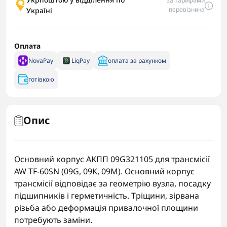
за тарифами
перевізника
Україні
Оплата
NovaPay
LiqPay
оплата за рахунком
готівкою
Опис
Основний корпус АКПП 09G321105 для трансмісії
AW TF-60SN (09G, 09K, 09M). Основний корпус
трансмісії відповідає за геометрію вузла, посадку
підшипників і герметичність. Тріщини, зірвана
різьба або деформація привалочної площини
потребують заміни.