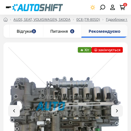
0
AUDI, SEAT, VOLKSWAGEN, SKODA
0C8 (TR-80SD)
Гідроблоки та 
и
Відгуки
Питання
Рекомендуємо
0
0
🔥 Хіт
😬 закінчується