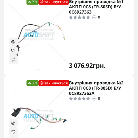
Внутрішня проводка №1
🔥 Хіт
😬 закінчується
АКПП 0C8 (TR-80SD) Б/У
0C8927363
0
3 076.92грн.
Внутрішня проводка №2
🔥 Хіт
😬 закінчується
АКПП 0C8 (TR-80SD) Б/У
0C8927363A
0