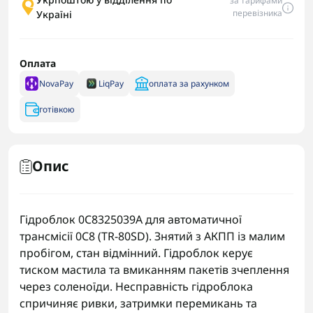
за тарифами
перевізника
Україні
Оплата
NovaPay
LiqPay
оплата за рахунком
готівкою
Опис
Гідроблок 0C8325039A для автоматичної
трансмісії 0C8 (TR-80SD). Знятий з АКПП із малим
пробігом, стан відмінний. Гідроблок керує
тиском мастила та вмиканням пакетів зчеплення
через соленоїди. Несправність гідроблока
спричиняє ривки, затримки перемикань та