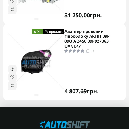
31 250.00грн.
Адаптер проводки
🔥 Хіт
😢 продано
гідроблоку АКПП 09P
09Q AQ450 09P927363
QVK Б/У
0
4 807.69грн.