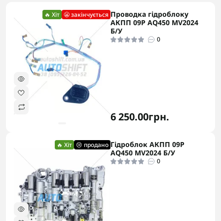
Проводка гідроблоку
🔥 Хіт
😬 закінчується
АКПП 09P AQ450 MV2024
Б/У
0
6 250.00грн.
Гідроблок АКПП 09P
🔥 Хіт
😢 продано
AQ450 MV2024 Б/У
0