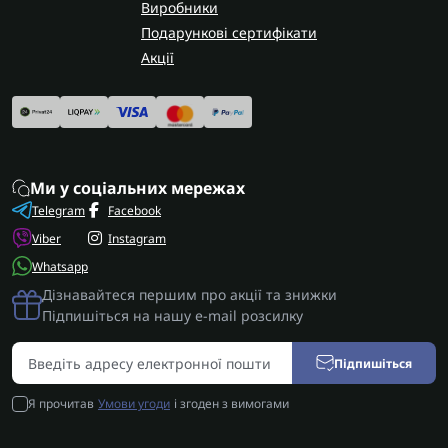
Виробники
Подарункові сертифікати
Акції
Ми у соціальних мережах
Telegram
Facebook
Viber
Instagram
Whatsapp
Дізнавайтеся першим про акції та знижки
Підпишіться на нашу e-mail розсилку
Підпишіться
Я прочитав
Умови угоди
і згоден з вимогами