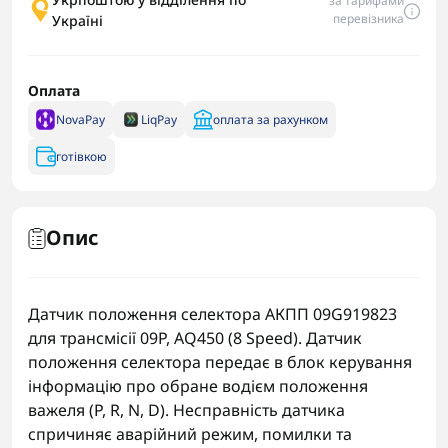
за тарифами
перевізника
Україні
Оплата
NovaPay
LiqPay
оплата за рахунком
готівкою
Опис
Датчик положення селектора АКПП 09G919823
для трансмісії 09P, AQ450 (8 Speed). Датчик
положення селектора передає в блок керування
інформацію про обране водієм положення
важеля (P, R, N, D). Несправність датчика
спричиняє аварійний режим, помилки та