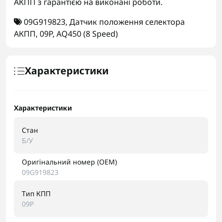
АКПП з гарантією на виконані роботи.
09G919823
,
Датчик положення селектора
АКПП
,
09P
,
AQ450 (8 Speed)
Характеристики
Характеристики
Стан
Б/У
Оригінальний номер (OEM)
09G919823
Тип КПП
09P