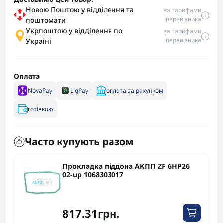
Новою Поштою у відділення та
за тарифами
перевізника
поштомати
Укрпоштою у відділення по
за тарифами
перевізника
Україні
Оплата
NovaPay
LiqPay
оплата за рахунком
готівкою
Часто купують разом
Прокладка піддона АКПП ZF 6HP26
02-up 1068303017
817.31грн.