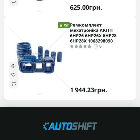
625.00грн.
Ремкомплект
🔥 Хіт
мехатроніка АКПП
6HP26 6HP26X 6HP28
6HP28X 1068298090
0
1 944.23грн.