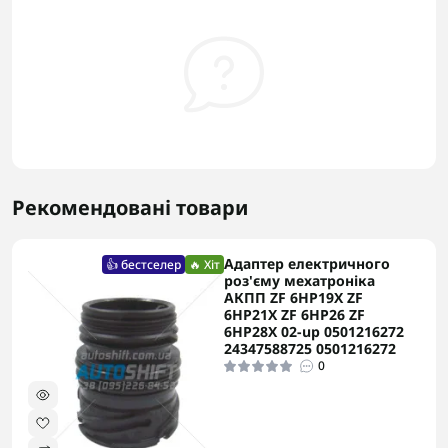
Рекомендовані товари
Адаптер електричного
👍 бестселер
🔥 Хіт
роз'єму мехатроніка
АКПП ZF 6HP19X ZF
6HP21X ZF 6HP26 ZF
6HP28X 02-up 0501216272
24347588725 0501216272
0