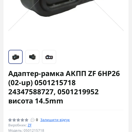
Адаптер-рамка АКПП ZF 6HP26
(02-up) 0501215718
24347588727, 0501219952
висота 14.5mm
0
Залишити відгук
Виробник:
ZF
Модель: 0501215718