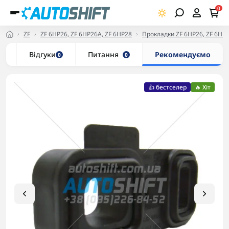
0
ZF
ZF 6HP26, ZF 6HP26A, ZF 6HP28
Прокладки ZF 6HP26, ZF 6HP2
и
Відгуки
Питання
Рекомендуємо
0
0
👍 бестселер
🔥 Хіт