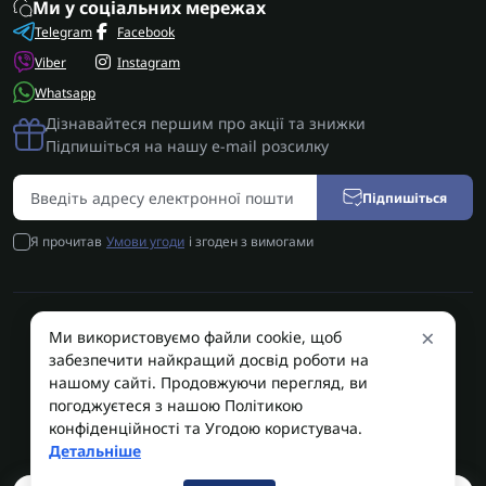
Ми у соціальних мережах
Telegram
Facebook
Viber
Instagram
Whatsapp
Дізнавайтеся першим про акції та знижки
Підпишіться на нашу e-mail розсилку
Підпишіться
Я прочитав
Умови угоди
і згоден з вимогами
×
Ми використовуємо файли cookie, щоб
AUTOSHIFT | Запчастини АКПП | Ремонт АКПП © 2026
забезпечити найкращий досвід роботи на
AUTOSHIFT
нашому сайті. Продовжуючи перегляд, ви
погоджуєтеся з нашою Політикою
конфіденційності та Угодою користувача.
Детальніше