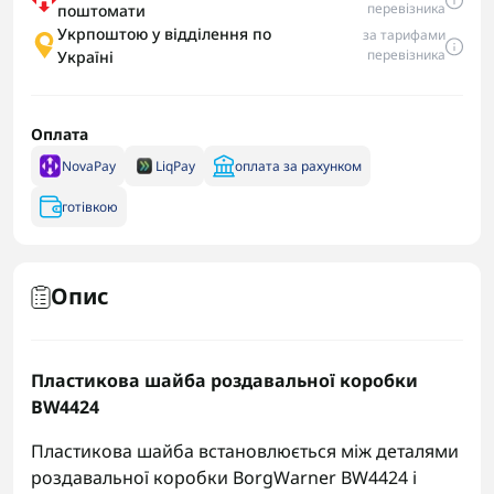
перевізника
поштомати
Укрпоштою у відділення по
за тарифами
перевізника
Україні
Оплата
NovaPay
LiqPay
оплата за рахунком
готівкою
Опис
Пластикова шайба роздавальної коробки
BW4424
Пластикова шайба встановлюється між деталями
роздавальної коробки BorgWarner BW4424 і