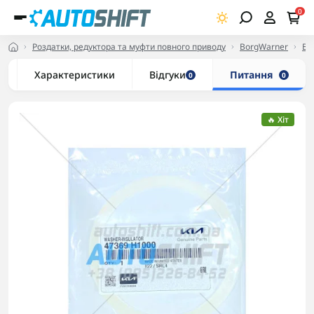
0
Роздатки, редуктора та муфти повного приводу
BorgWarner
BW
Характеристики
Відгуки
Питання
0
0
🔥 Хіт