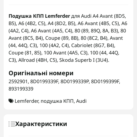
Подушка КПП Lemferder
для Audi A4 Avant (8D5,
B5), A6 (4B2, C5), A4 (8D2, B5), A6 Avant (4B5, C5), A6
(4A2, C4), A6 Avant (4A5, C4), 80 (89, 89Q, 8A, B3), 80
Avant (8C5, B4), Coupe (89, 8B), 80 (8C2, B4), Avant
(44, 44Q, C3), 100 (4A2, C4), Cabriolet (8G7, B4),
Coupe (81, 85), 100 Avant (4A5, C3), 100 (44, 44Q,
C3), Allroad (4BH, C5), Skoda Superb I (3U4).
Оригінальні номери
2592901, 8D0199339F, 8D0199339P, 8D0199399F,
893199339
Lemferder
,
подушка КПП
,
Audi
Характеристики