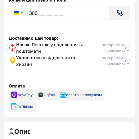
+380
Доставимо цей товар:
Новою Поштою у відділення та
за тарифами
перевізника
поштомати
Укрпоштою у відділення по
за тарифами
перевізника
Україні
Оплата
NovaPay
LiqPay
оплата за рахунком
готівкою
Опис