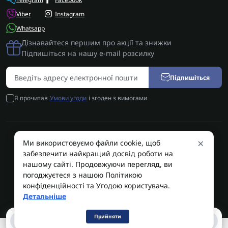
Viber
Instagram
Whatsapp
Дізнавайтеся першим про акції та знижки
Підпишіться на нашу e-mail розсилку
Підпишіться
Я прочитав
Умови угоди
і згоден з вимогами
×
Ми використовуємо файли cookie, щоб
AUTOSHIFT | Запчастини АКПП | Ремонт АКПП © 2026
забезпечити найкращий досвід роботи на
AUTOSHIFT
нашому сайті. Продовжуючи перегляд, ви
погоджуєтеся з нашою Політикою
конфіденційності та Угодою користувача.
Детальніше
Прийняти
0
0