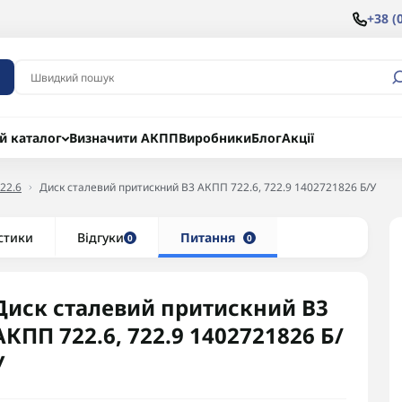
+38 (
й каталог
Визначити АКПП
Виробники
Блог
Акції
722.6
Диск сталевий притискний B3 АКПП 722.6, 722.9 1402721826 Б/У
стики
Відгуки
Питання
0
0
Диск сталевий притискний B3
АКПП 722.6, 722.9 1402721826 Б/
У