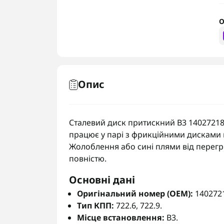
О
Опис
Сталевий диск притискний B3 1402721826
працює у парі з фрикційними дисками в
Жолоблення або сині плями від перегр
повністю.
Основні дані
Оригінальний номер (OEM):
140272
Тип КПП:
722.6, 722.9.
Місце встановлення:
B3.