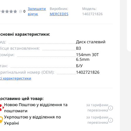
Залишити
Виробник:
Модель:
0
відгук
MERCEDES
1402721826
сновні характеристики:
ид:
Диск сталевий
ісце встановлення:
B3
озміри:
154mm 30T
6.5mm
тан:
Б/У
ригінальний номер (OEM):
1402721826
сі характеристики
оставимо цей товар:
Новою Поштою у відділення та
за тарифами
перевізника
поштомати
Укрпоштою у відділення по
за тарифами
перевізника
Україні