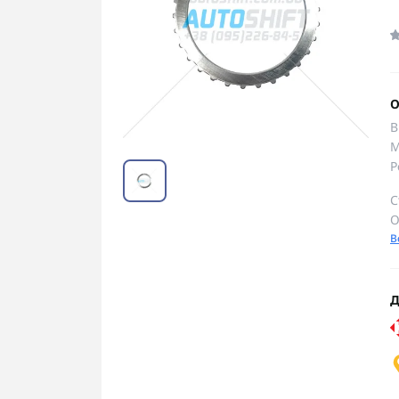
О
В
М
Р
С
О
В
Д