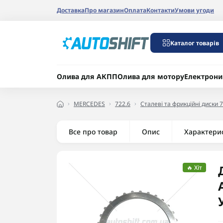
Доставка
Про магазин
Оплата
Контакти
Умови угоди
Каталог товарів
Олива для АКПП
Олива для мотору
Електрони
MERCEDES
722.6
Сталеві та фрикційні диски 
Все про товар
Опис
Характери
🔥 Хіт