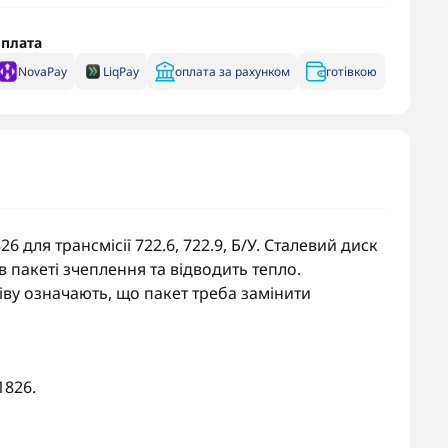
плата
NovaPay
LiqPay
оплата за рахунком
готівкою
 для трансмісії 722.6, 722.9, Б/У. Сталевий диск
 пакеті зчеплення та відводить тепло.
іву означають, що пакет треба замінити
1826.