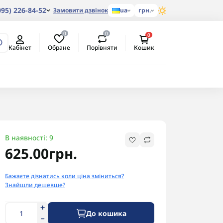
095) 226-84-52
Замовити дзвінок
ua
грн.
0
0
0
Обране
Порівняти
Кабінет
Кошик
В наявності: 9
625.00грн.
Бажаєте дізнатись коли ціна зміниться?
Знайшли дешевше?
До кошика