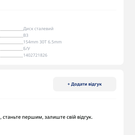
Диск сталевий
B3
154mm 30T 6.5mm
Б/У
1402721826
+ Додати відгук
, станьте першим, залиште свій відгук.