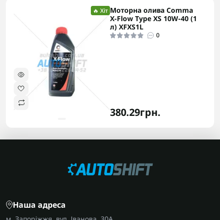
Моторна олива Comma
🔥 Хіт
X-Flow Type XS 10W-40 (1
л) XFXS1L
0
380.29грн.
Наша адреса
м. Запоріжжя, вул. Іванова, 30А