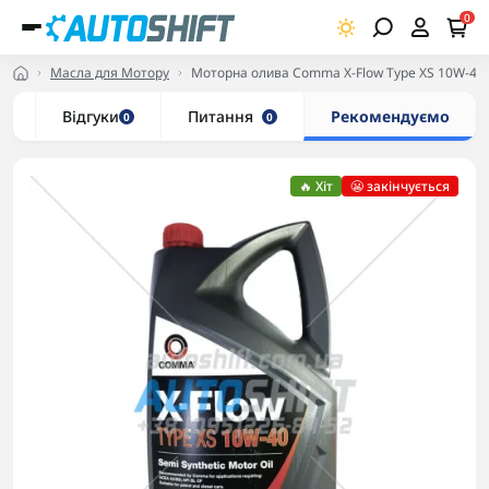
0
Масла для Мотору
Моторна олива Comma X-Flow Type XS 10W-40 (
и
Відгуки
Питання
Рекомендуємо
0
0
🔥 Хіт
😬 закінчується