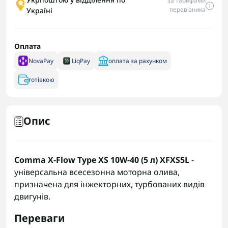
за тарифами
перевізника
Україні
Оплата
NovaPay
LiqPay
оплата за рахунком
готівкою
Опис
Comma X-Flow Type XS 10W-40 (5 л) XFXS5L
-
універсальна всесезонна моторна олива,
призначена для інжекторних, турбованих видів
двигунів.
Переваги