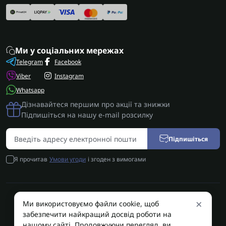
Ми у соціальних мережах
Telegram
Facebook
Viber
Instagram
Whatsapp
Дізнавайтеся першим про акції та знижки
Підпишіться на нашу e-mail розсилку
Підпишіться
Я прочитав
Умови угоди
і згоден з вимогами
×
Ми використовуємо файли cookie, щоб
AUTOSHIFT | Запчастини АКПП | Ремонт АКПП © 2026
забезпечити найкращий досвід роботи на
AUTOSHIFT
нашому сайті. Продовжуючи перегляд, ви