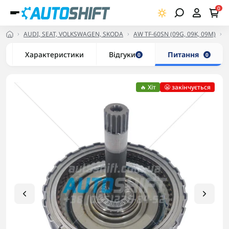
0
AUDI, SEAT, VOLKSWAGEN, SKODA
AW TF-60SN (09G, 09K, 09M)
Характеристики
Відгуки
Питання
0
0
🔥 Хіт
😬 закінчується