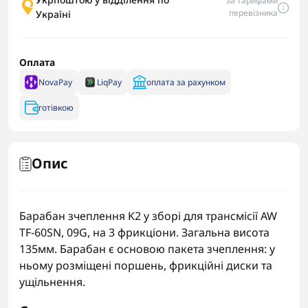
за тарифами
перевізника
Україні
Оплата
NovaPay
LiqPay
оплата за рахунком
готівкою
Опис
Барабан зчеплення K2 у зборі для трансмісії AW
TF-60SN, 09G, на 3 фрикціони. Загальна висота
135мм. Барабан є основою пакета зчеплення: у
ньому розміщені поршень, фрикційні диски та
ущільнення.