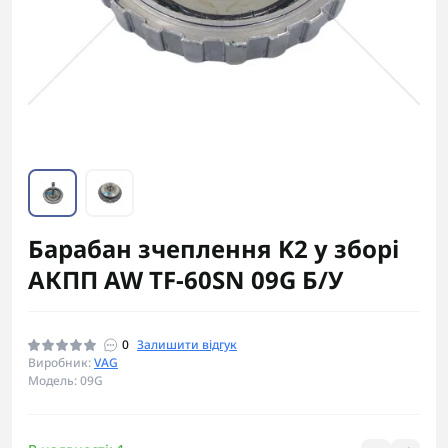
Барабан зчеплення K2 у зборі
АКПП AW TF-60SN 09G Б/У
0
Залишити відгук
Виробник:
VAG
Модель: 09G