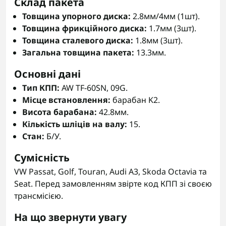
Склад пакета
Товщина упорного диска:
2.8мм/4мм (1шт).
Товщина фрикційного диска:
1.7мм (3шт).
Товщина сталевого диска:
1.8мм (3шт).
Загальна товщина пакета:
13.3мм.
Основні дані
Тип КПП:
AW TF-60SN, 09G.
Місце встановлення:
барабан K2.
Висота барабана:
42.8мм.
Кількість шліців на валу:
15.
Стан:
Б/У.
Сумісність
VW Passat, Golf, Touran, Audi A3, Skoda Octavia та
Seat. Перед замовленням звірте код КПП зі своєю
трансмісією.
На що звернути увагу