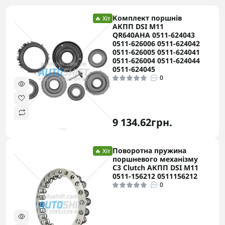
Комплект поршнів
🔥 Хіт
АКПП DSI M11
QR640AHA 0511-624043
0511-626006 0511-624042
0511-626005 0511-624041
0511-626004 0511-624044
0511-624045
0
9 134.62грн.
Поворотна пружина
🔥 Хіт
поршневого механізму
C3 Clutch АКПП DSI M11
0511-156212 0511156212
0