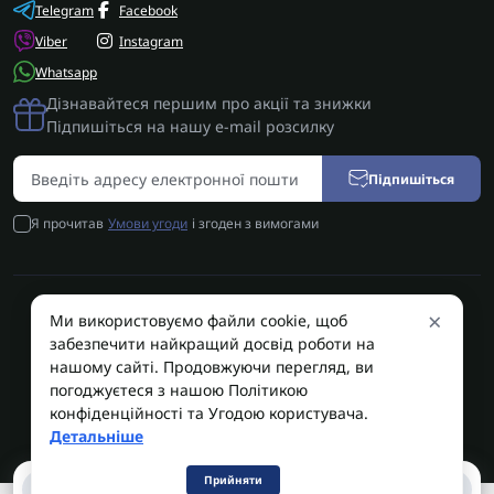
Telegram
Facebook
Viber
Instagram
Whatsapp
Дізнавайтеся першим про акції та знижки
Підпишіться на нашу e-mail розсилку
Підпишіться
Я прочитав
Умови угоди
і згоден з вимогами
×
Ми використовуємо файли cookie, щоб
AUTOSHIFT | Запчастини АКПП | Ремонт АКПП © 2026
забезпечити найкращий досвід роботи на
AUTOSHIFT
нашому сайті. Продовжуючи перегляд, ви
погоджуєтеся з нашою Політикою
конфіденційності та Угодою користувача.
Детальніше
Прийняти
0
0