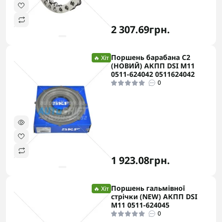
2 307.69грн.
Поршень барабана C2
🔥 Хіт
(НОВИЙ) АКПП DSI M11
0511-624042 0511624042
0
1 923.08грн.
Поршень гальмівної
🔥 Хіт
стрічки (NEW) АКПП DSI
M11 0511-624045
0