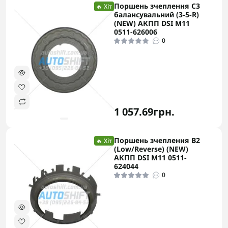
Поршень зчеплення C3
🔥 Хіт
балансувальний (3-5-R)
(NEW) АКПП DSI M11
0511-626006
0
1 057.69грн.
Поршень зчеплення B2
🔥 Хіт
(Low/Reverse) (NEW)
АКПП DSI M11 0511-
624044
0