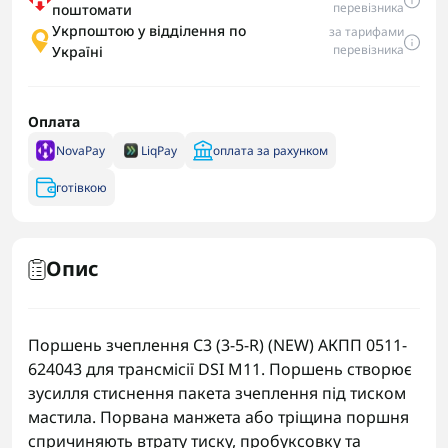
перевізника
поштомати
Укрпоштою у відділення по
за тарифами
перевізника
Україні
Оплата
NovaPay
LiqPay
оплата за рахунком
готівкою
Опис
Поршень зчеплення C3 (3-5-R) (NEW) АКПП 0511-
624043 для трансмісії DSI M11. Поршень створює
зусилля стиснення пакета зчеплення під тиском
мастила. Порвана манжета або тріщина поршня
спричиняють втрату тиску, пробуксовку та