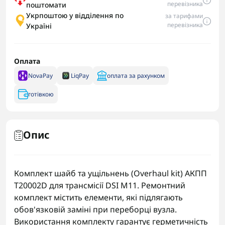
перевізника
поштомати
Укрпоштою у відділення по
за тарифами
перевізника
Україні
Оплата
NovaPay
LiqPay
оплата за рахунком
готівкою
Опис
Комплект шайб та ущільнень (Overhaul kit) АКПП
T20002D для трансмісії DSI M11. Ремонтний
комплект містить елементи, які підлягають
обов'язковій заміні при переборці вузла.
Використання комплекту гарантує герметичність