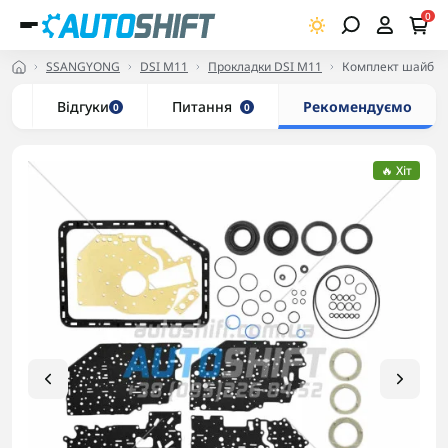
0
SSANGYONG
DSI M11
Прокладки DSI M11
Комплект шайб та
и
Відгуки
Питання
Рекомендуємо
0
0
🔥 Хіт