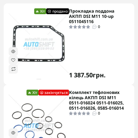
Прокладка поддона
🔥 Хіт
😢 продано
АКПП DSI M11 10-up
0511045116
0
1 387.50грн.
Комплект тефлонових
🔥 Хіт
😬 закінчується
кілець АКПП DSI M11
0511-016024 0511-016025,
0511-016026, 0585-016014
0