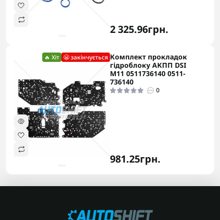
2 325.96грн.
Комплект прокладок
🔥 Хіт
😬 закінчується
гідроблоку АКПП DSI
M11 0511736140 0511-
736140
0
981.25грн.