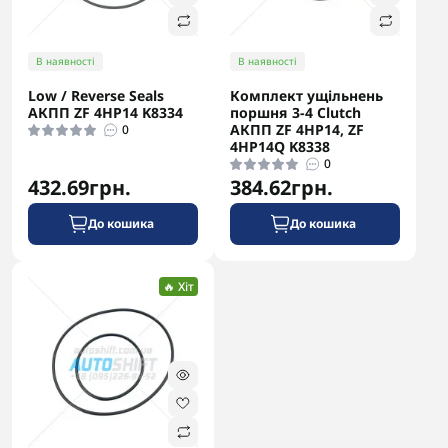
В наявності
В наявності
Low / Reverse Seals
Комплект ущільнень
АКПП ZF 4HP14 K8334
поршня 3-4 Clutch
АКПП ZF 4HP14, ZF
0
4HP14Q K8338
0
432.69грн.
384.62грн.
До кошика
До кошика
🔥 Хіт