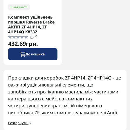
В наявності
Комплект ущільнень
поршня Reverse Brake
АКПП ZF 4HP14, ZF
4HP14Q K8332
0
432.69грн.
До кошика
Прокладки для коробок ZF 4HP14, ZF 4HP14Q - це
важливі ущільнювальні елементи, що
запобігають протіканню мастила між частинами
картера цього сімейства компактних
чотириступеневих трансмісій німецького
виробника ZF, яким комплектували моделі Audi
80, 90 та VW Passat менших об'ємів двигуна.
Розгорнути
Літера Q у позначенні відповідає повнопривідній