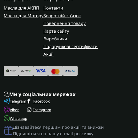
конструктивні відмінності.
Масла для АКПП
Контакти
AUTOSHIFT швидко та надійно доставляє
Масла для Мотору
Зворотній зв’язок
замовлення по всій Україні. У Запоріжжі
Повернення товару
виконуємо ремонт цих коробок передач із
Карта сайту
заміною прокладок та повною гарантією на всі
Виробники
виконані роботи.
Подарункові сертифікати
Акції
Ми у соціальних мережах
Telegram
Facebook
Viber
Instagram
Whatsapp
Дізнавайтеся першим про акції та знижки
Підпишіться на нашу e-mail розсилку