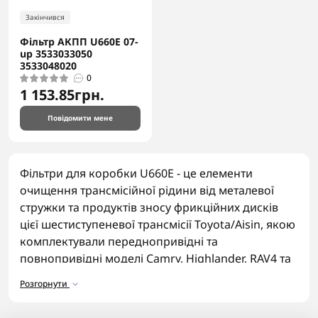
Закінчився
Фільтр АКПП U660E 07-
up 3533033050
3533048020
0
1 153.85грн.
Повідомити мене
Фільтри для коробки U660E - це елементи
очищення трансмісійної рідини від металевої
стружки та продуктів зносу фрикційних дисків
цієї шестиступеневої трансмісії Toyota/Aisin, якою
комплектували переднопривідні та
повнопривідні моделі Camry, Highlander, RAV4 та
Avalon. Ця коробка встановлюється на широкий
Розгорнути
модельний ряд Toyota, тому своєчасна заміна
фільтра суттєво впливає на плавність