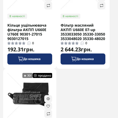
В наявності
В наявності
Кільце ущільнювача
Фільтр масляний
фільтра АКПП U660E
АКПП U660E 07-up
U760E 90301-27015
3533033050 35330-33050
9030127015
3533048020 35330-48020
0
0
192.31грн.
2 644.23грн.
До кошика
До кошика
🔥 Хіт
😢 продано