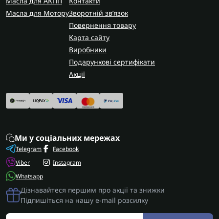
Масла для АКПП
Контакти
потрібної форми.
Масла для Мотору
Зворотній зв’язок
AUTOSHIFT швидко та надійно доставляє
Повернення товару
замовлення по всій Україні. У Запоріжжі
Карта сайту
виконуємо заміну фільтра та повне
Виробники
обслуговування коробки U660E з гарантією на
Подарункові сертифікати
виконані роботи.
Акції
Ми у соціальних мережах
Telegram
Facebook
Viber
Instagram
Whatsapp
Дізнавайтеся першим про акції та знижки
Підпишіться на нашу e-mail розсилку