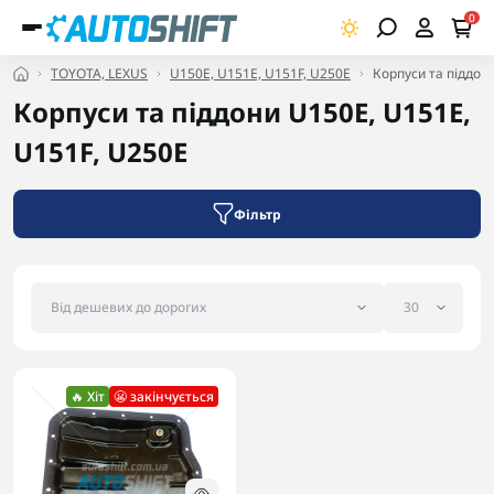
0
TOYOTA, LEXUS
U150E, U151E, U151F, U250E
Корпуси та піддон
Корпуси та піддони U150E, U151E,
U151F, U250E
Фільтр
🔥 Хіт
😬 закінчується