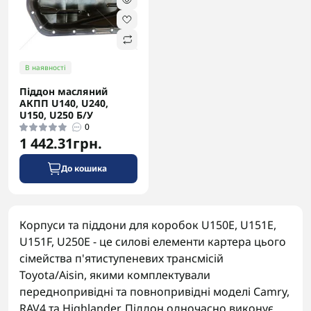
В наявності
Піддон масляний
АКПП U140, U240,
U150, U250 Б/У
0
1 442.31грн.
До кошика
Корпуси та піддони для коробок U150E, U151E,
U151F, U250E - це силові елементи картера цього
сімейства п'ятиступеневих трансмісій
Toyota/Aisin, якими комплектували
переднопривідні та повнопривідні моделі Camry,
RAV4 та Highlander. Піддон одночасно виконує