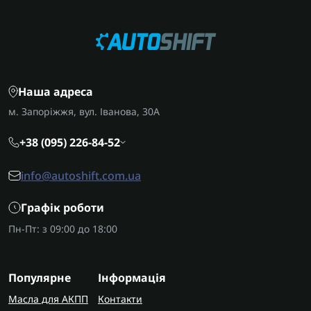
щоб гарантовано отримати сумісну форму
піддону.
AUTOSHIFT швидко та надійно доставляє
замовлення по всій Україні. У Запоріжжі
виконуємо ремонт цих коробок передач з
Наша адреса
гарантією на всі виконані роботи.
м. Запоріжжя, вул. Іванова, 30А
+38 (095) 226-84-52
info@autoshift.com.ua
Графік роботи
Пн-Пт: з 09:00 до 18:00
Популярне
Інформація
Масла для АКПП
Контакти