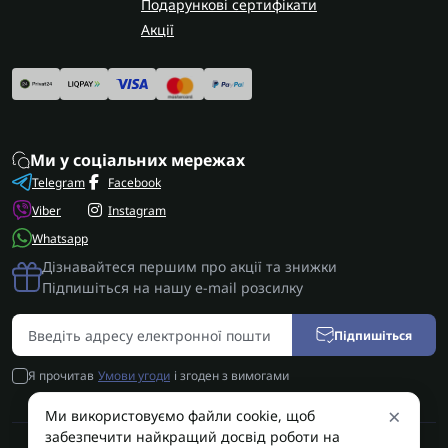
Подарункові сертифікати
Акції
new
🔥 Хіт
😬 закінчується
👌 рекомендуємо
Ми у соціальних мережах
Telegram
Facebook
Viber
Instagram
Whatsapp
Дізнавайтеся першим про акції та знижки
Підпишіться на нашу e-mail розсилку
Підпишіться
Я прочитав
Умови угоди
і згоден з вимогами
В наявності
×
Ми використовуємо файли cookie, щоб
Первинний вал K1 (Новий, Оригінал) [17T] DSG7 DQ200
0AM
забезпечити найкращий досвід роботи на