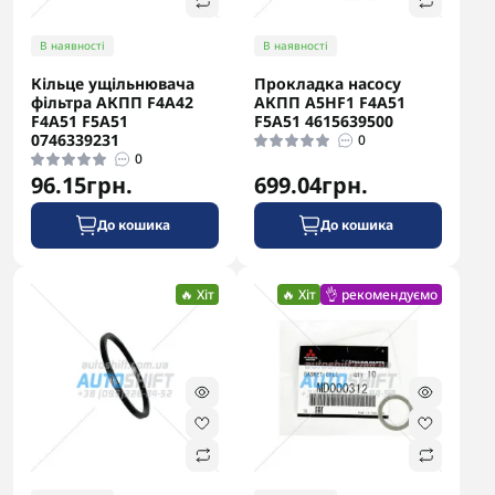
В наявності
В наявності
Кільце ущільнювача
Прокладка насосу
фільтра АКПП F4A42
АКПП A5HF1 F4A51
F4A51 F5A51
F5A51 4615639500
0746339231
0
0
96.15грн.
699.04грн.
До кошика
До кошика
🔥 Хіт
🔥 Хіт
👌 рекомендуємо