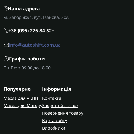
AUTOSHIFT швидко та надійно доставляє
Наша адреса
замовлення по Україні. У Запоріжжі виконуємо
м. Запоріжжя, вул. Іванова, 30А
ремонт цих коробок передач із заміною
прокладок та повною гарантією на всі виконані
+38 (095) 226-84-52
роботи.
info@autoshift.com.ua
Графік роботи
Пн-Пт: з 09:00 до 18:00
Популярне
Інформація
Масла для АКПП
Контакти
Масла для Мотору
Зворотній зв’язок
Повернення товару
Карта сайту
Виробники