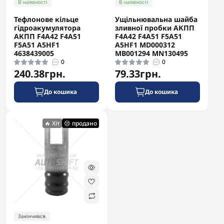
В наявності
В наявності
Тефлонове кільце
Ущільнювальна шайба
гідроакумулятора
зливної пробки АКПП
АКПП F4A42 F4A51
F4A42 F4A51 F5A51
F5A51 A5HF1
A5HF1 MD000312
4638439005
MB001294 MN130495
0
0
240.38грн.
79.33грн.
До кошика
До кошика
🔥 Хіт
😢 продано
Закінчився