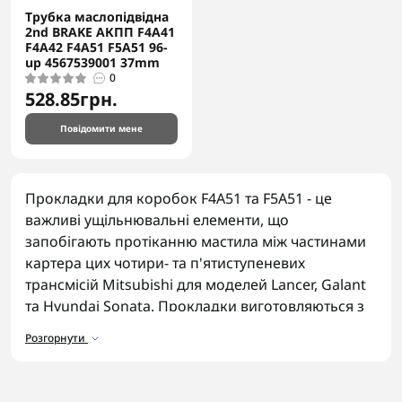
Трубка маслопідвідна
2nd BRAKE АКПП F4A41
F4A42 F4A51 F5A51 96-
up 4567539001 37mm
0
528.85грн.
Повідомити мене
Прокладки для коробок F4A51 та F5A51 - це
важливі ущільнювальні елементи, що
запобігають протіканню мастила між частинами
картера цих чотири- та п'ятиступеневих
трансмісій Mitsubishi для моделей Lancer, Galant
та Hyundai Sonata. Прокладки виготовляються з
термостійких матеріалів, здатних витримувати
Розгорнути
постійний контакт з трансмісійною рідиною та
перепади температур під час активної міської та
трасової експлуатації.