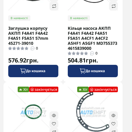
В наявності
В наявності
Заглушка корпусу
Кільце насоса АКПП
АКПП F4A41 F4A42
F4A41 F4A42 F4A51
F4A51 F5A51 57mm
F5A51 A4CF1 A4CF2
45271-39010
A5HF1 A5GF1 MD755373
4615839000
0
0
576.92грн.
504.81грн.
До кошика
До кошика
🔥 Хіт
😬 закінчується
🔥 Хіт
😬 закінчується