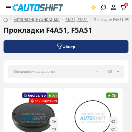
0
MITSUBISHI, HYUNDAI, KIA
F4A51, F5A51
Прокладки F4A51, F5A
Прокладки F4A51, F5A51
Фільтр
👍 бестселер
🔥 Хіт
🔥 Хіт
😬 закінчується