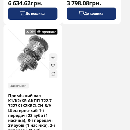
6 634.62грн.
3 798.08грн.
До кошика
До кошика
🔥 Хіт
😢 продано
Контрактна (вживана) коробка чи ремонт рідної: що
вигідніше та надійніше
22 липня
Підбір запчастин для АКПП, Блог
Закінчився
Проміжний вал
K1/K2/KR АКПП 722.7
7227K1K2KRCLCH Б/У
Шестерня-хаб 1-ї
передачі 23 зуба (1
насічка), R-ї передачі
29 зубів (1 насічка), 2-ї