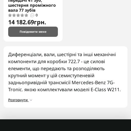
передачі 41 зуб,
шестерня проміжного
вала 77 зубів
0
14 182.69грн.
Повідомити мене
Диференціали, вали, шестірні та інші механічні
компоненти для коробки 722.7 - це силові
елементи, що передають та розподіляють
крутний момент у цій семиступеневій
задньопривідній трансмісії Mercedes-Benz 7G-
Tronic, якою комплектували моделі E-Class W211,
S-Class W221 та ML-Class. Знос зубів шестерень
Розгорнути
зазвичай проявляється гулом під час руху.
Асортимент запчастин
У каталозі представлені механічні компоненти