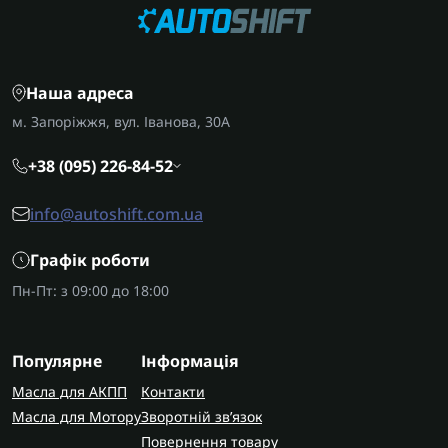
для коробки 722.7:
Вихідні вали
для передачі крутного моменту
на колеса.
Шестірні планетарного ряду
для
Наша адреса
перемикання передач.
м. Запоріжжя, вул. Іванова, 30А
Диференціали
для розподілу моменту між
колесами.
+38 (095) 226-84-52
Комплекти підшипників валів
для ремонту
вузла.
info@autoshift.com.ua
На що звернути увагу
Графік роботи
Перед замовленням деталей обов'язково
Пн-Пт: з 09:00 до 18:00
уточніть точний код трансмісії за шильдиком,
щоб гарантовано отримати сумісні комплектуючі.
Популярне
Інформація
AUTOSHIFT швидко та надійно доставляє
замовлення по всій Україні. У Запоріжжі
Масла для АКПП
Контакти
виконуємо капітальний ремонт коробки 722.7 з
Масла для Мотору
Зворотній зв’язок
гарантією на виконані роботи.
Повернення товару