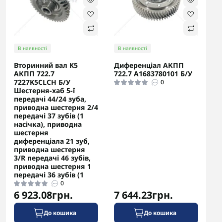
В наявності
В наявності
Вторинний вал K5
Диференціал АКПП
АКПП 722.7
722.7 A1683780101 Б/У
7227K5CLCH Б/У
0
Шестерня-хаб 5-ї
передачі 44/24 зуба,
new
🔥 Хіт
😬 закінчується
👌 рекомендуємо
приводна шестерня 2/4
передачі 37 зубів (1
насічка), приводна
шестерня
диференціала 21 зуб,
приводна шестерня
3/R передачі 46 зубів,
приводна шестерня 1
передачі 36 зубів (1
0
6 923.08грн.
7 644.23грн.
До кошика
До кошика