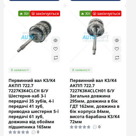
В наявності
🔥 Хіт
😬 закінчується
🔥 Хіт
😬 закінчується
Первинний вал K1 (Новий, Оригінал) [17T] DSG7 DQ200
0AM
0
3 846.15грн.
До кошика
В наявності
В наявності
Первинний вал K3/K4
Первинний вал K3/K4
АКПП 722.7
АКПП 722.7
7227K3K4CLCH Б/У
7227K3K4CLCH01 Б/У
Шестерня-хаб 3-ї
Загальна довжина
передачі 35 зубів, 4-ї
295мм, довжина в бік
передачі 41 зуб,
ГДТ 162мм, довжина в
приводна шестерня 5-ї
бік корпуса 84мм,
передачі 61 зуб,
висота барабана K3/K4
довжина від обойми
72мм
підшипника 165мм
0
0