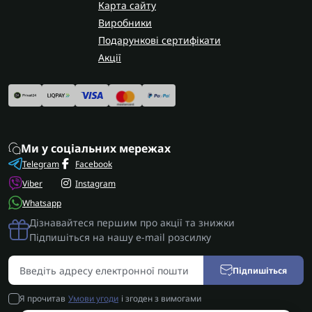
гарантією на виконані роботи.
Карта сайту
Виробники
Подарункові сертифікати
Акції
Ми у соціальних мережах
Telegram
Facebook
Viber
Instagram
Whatsapp
Дізнавайтеся першим про акції та знижки
Підпишіться на нашу e-mail розсилку
Підпишіться
Я прочитав
Умови угоди
і згоден з вимогами