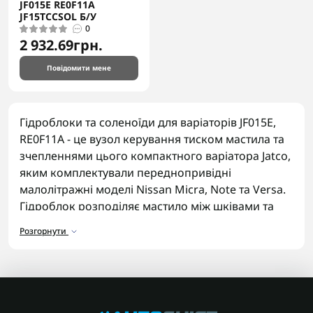
JF015E RE0F11A
JF15TCCSOL Б/У
0
2 932.69грн.
Повідомити мене
Гідроблоки та соленоїди для варіаторів JF015E,
RE0F11A - це вузол керування тиском мастила та
зчепленнями цього компактного варіатора Jatco,
яким комплектували переднопривідні
малолітражні моделі Nissan Micra, Note та Versa.
Гідроблок розподіляє мастило між шківами та
фрикційними елементами відповідно до сигналів
Розгорнути
електронного блока керування.
Асортимент гідроблоків та
соленоїдів
У каталозі представлені гідроблоки та соленоїди