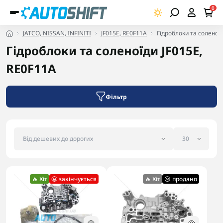
0
JATCO, NISSAN, INFINITI
JF015E, RE0F11A
Гідроблоки та соленої
Гідроблоки та соленоїди JF015E,
RE0F11A
Фільтр
🔥 Хіт
😬 закінчується
🔥 Хіт
😢 продано