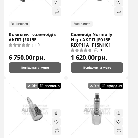
Закінчився
Закінчився
Комплект соленоїдів
Соленоїд Normally
АКПП JF015E
High АКПП JF015E
RE0F11A JF15NH01
0
0
6 750.00грн.
1 620.00грн.
Повідомити мене
Повідомити мене
🔥 Хіт
😢 продано
🔥 Хіт
😢 продано