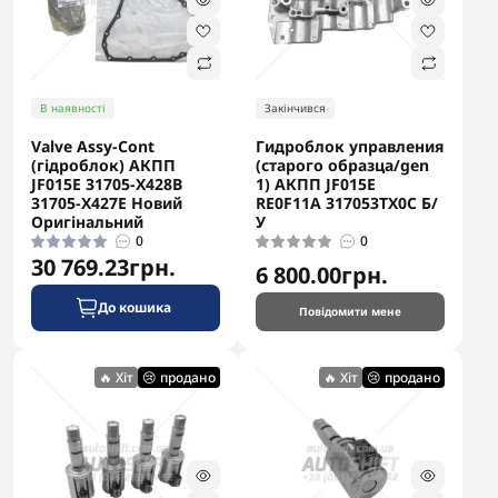
В наявності
Закінчився
Valve Assy-Cont
Гидроблок управления
(гідроблок) АКПП
(старого образца/gen
JF015E 31705-X428B
1) АКПП JF015E
31705-X427E Новий
RE0F11A 317053TX0C Б/
Оригінальний
У
0
0
30 769.23грн.
6 800.00грн.
До кошика
Повідомити мене
🔥 Хіт
😢 продано
🔥 Хіт
😢 продано