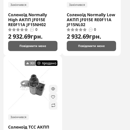
Закінчився
Закінчився
Соленоїд Normally
Соленоїд Normally Low
High АКПП JF015E
АКПП JF015E RE0F11A
RE0F11A JF15NH02
JF15NL02
0
0
2 932.69грн.
2 932.69грн.
Повідомити мене
Повідомити мене
🔥 Хіт
😢 продано
Закінчився
Соленоїд TCC АКПП