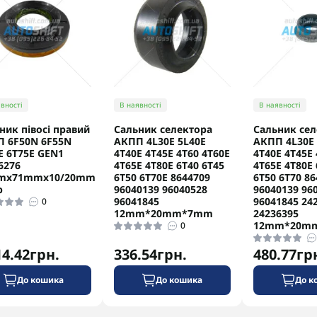
вності
В наявності
В наявності
ник півосі правий
Сальник селектора
Сальник сел
 6F50N 6F55N
АКПП 4L30E 5L40E
АКПП 4L30E 
E 6T75E GEN1
4T40E 4T45E 4T60 4T60E
4T40E 4T45E 
6276
4T65E 4T80E 6T40 6T45
4T65E 4T80E 
mx71mmx10/20mm
6T50 6T70E 8644709
6T50 6T70 86
p
96040139 96040528
96040139 96
96041845
96041845 24
0
12mm*20mm*7mm
24236395
12mm*20m
0
14.42грн.
336.54грн.
480.77гр
До кошика
До кошика
До к