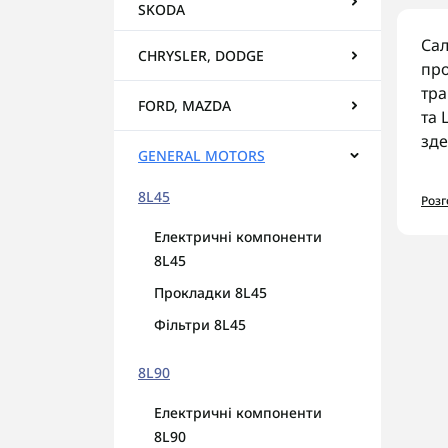
SKODA
Сал
CHRYSLER, DODGE
про
тра
FORD, MAZDA
та 
зде
GENERAL MOTORS
Ас
8L45
Роз
У к
Електричні компоненти
С
8L45
С
Прокладки 8L45
С
К
Фільтри 8L45
На
8L90
Пер
Електричні компоненти
гар
8L90