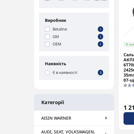
Виробник
Betaline
1
GM
1
OEM
1
В ная
Саль
АКПП
Наявність
6T70
2425
Є в наявності
3
35m
07-u
Категорії
1 2
AISIN WARNER
AUDI, SEAT, VOLKSWAGEN,