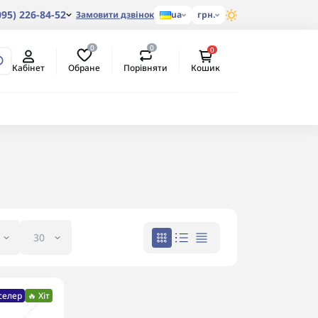
095) 226-84-52
Замовити дзвінок
ua
грн.
0
0
0
Обране
Порівняти
Кабінет
Кошик
селер
🔥 Хіт