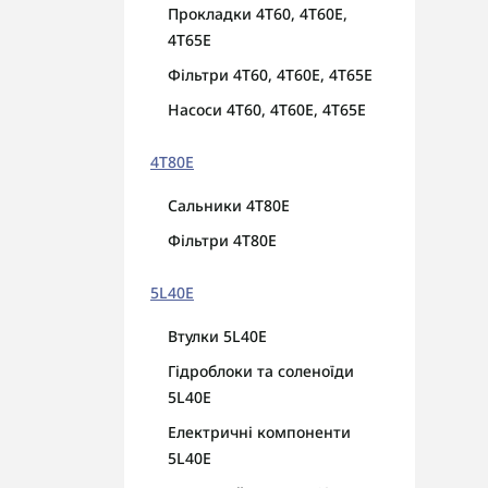
Прокладки 4T60, 4T60E,
4Т65E
Фільтри 4T60, 4T60E, 4Т65E
Насоси 4T60, 4T60E, 4Т65E
4T80E
Сальники 4T80E
Фільтри 4T80E
5L40E
Втулки 5L40E
Гідроблоки та соленоїди
5L40E
Електричні компоненти
5L40E