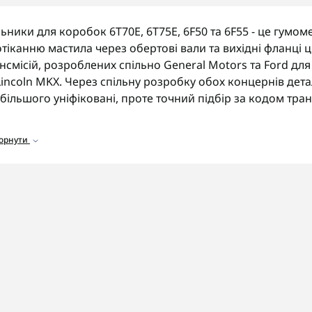
ьники для коробок 6T70E, 6T75E, 6F50 та 6F55 - це гумом
тіканню мастила через обертові вали та вихідні фланці
нсмісій, розроблених спільно General Motors та Ford для
Lincoln MKX. Через спільну розробку обох концернів дет
більшого уніфіковані, проте точний підбір за кодом тран
ортимент сальників
горнути
аталозі представлені сальники для різних вузлів цих тран
альники вихідного валу
для герметизації приводних ф
альники насоса
для запобігання протіканням у зоні пр
альники селектора передач
для герметизації штока пе
омплекти сальників
для повного ремонту трансмісії.
 що звернути увагу
ед замовленням сальників обов'язково уточніть точний 
антовано отримати сумісні розміри посадкових місць.