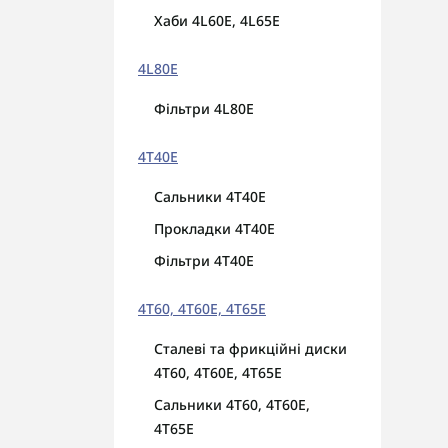
Хаби 4L60E, 4L65E
4L80E
Фільтри 4L80E
4T40E
Сальники 4T40E
Прокладки 4T40E
Фільтри 4T40E
4T60, 4T60E, 4Т65E
Сталеві та фрикційні диски
4T60, 4T60E, 4Т65E
Сальники 4T60, 4T60E,
4Т65E