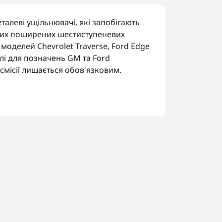
еталеві ущільнювачі, які запобігають
 цих поширених шестиступеневих
 моделей Chevrolet Traverse, Ford Edge
алі для позначень GM та Ford
смісії лишається обов'язковим.
смісій:
ланців.
иводу.
ремикання.
код трансмісії за шильдиком, щоб