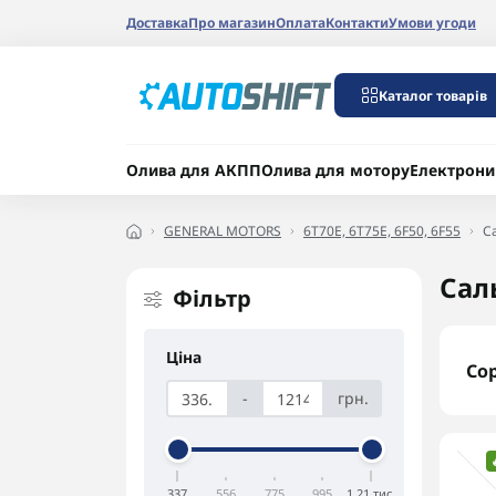
Доставка
Про магазин
Оплата
Контакти
Умови угоди
Каталог товарів
Олива для АКПП
Олива для мотору
Електрони
GENERAL MOTORS
6T70E, 6T75E, 6F50, 6F55
С
Сал
Фільтр
Ціна
Со
-
грн.
337
556
775
995
1,21 тис.