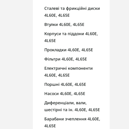
Сталеві та фрикційні диски
4L60E, 4L65E
Втулки 4L60E, 4L65E
Корпуси та піддони 4L60E,
4L65E
Прокладки 4L60E, 4L65E
Фільтри 4L60E, 4L65E
Електричні компоненти
4L60E, 4L65E
Поршні 4L60E, 4L65E
Насоси 4L60E, 4L65E
Диференціали, вали,
шестірні та ін. 4L60E, 4L65E
Барабани зчеплення 4L60E,
4L65E