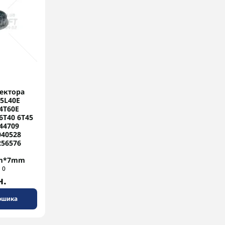
ектора
5L40E
4T60E
6T40 6T45
44709
040528
256576
m*7mm
0
н.
ошика