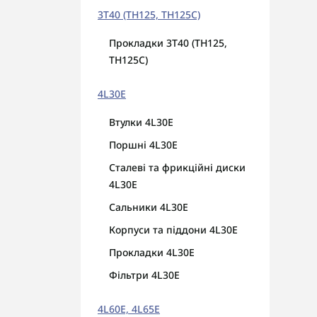
3T40 (TH125, TH125C)
Прокладки 3T40 (TH125,
TH125C)
4L30E
Втулки 4L30E
Поршні 4L30E
Сталеві та фрикційні диски
4L30E
Сальники 4L30E
Корпуси та піддони 4L30E
Прокладки 4L30E
Фільтри 4L30E
4L60E, 4L65E