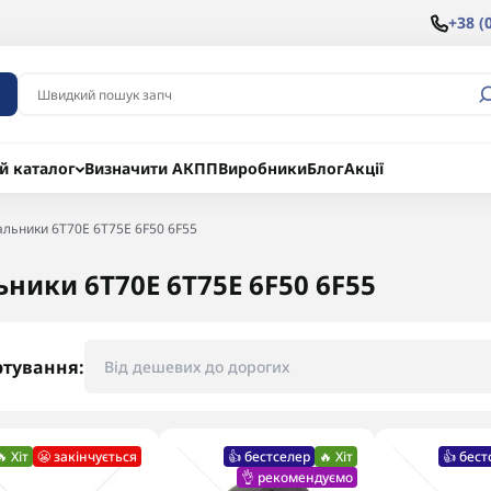
+38 (
й каталог
Визначити АКПП
Виробники
Блог
Акції
альники 6T70E 6T75E 6F50 6F55
ьники 6T70E 6T75E 6F50 6F55
ртування:
🔥 Хіт
😬 закінчується
👍 бестселер
🔥 Хіт
👍 бест
👌 рекомендуємо