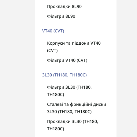
AUT
Прокладки 8L90
сал
Фільтри 8L90
VT40 (CVT)
Корпуси та піддони VT40
(CVT)
Фільтри VT40 (CVT)
3L30 (TH180, TH180C)
Фільтри 3L30 (TH180,
TH180C)
Сталеві та фрикційні диски
3L30 (TH180, TH180C)
Прокладки 3L30 (TH180,
TH180C)