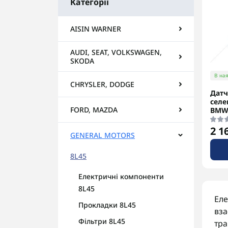
Категорії
AISIN WARNER
AUDI, SEAT, VOLKSWAGEN,
SKODA
В ная
CHRYSLER, DODGE
Датч
селе
FORD, MAZDA
BMW 
2 1
GENERAL MOTORS
8L45
Електричні компоненти
8L45
Еле
Прокладки 8L45
вза
Фільтри 8L45
тра