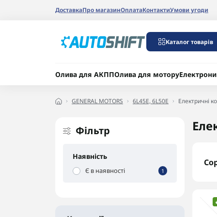
Доставка
Про магазин
Оплата
Контакти
Умови угоди
Каталог товарів
Олива для АКПП
Олива для мотору
Електрони
GENERAL MOTORS
6L45E, 6L50E
Електричні к
Еле
Фільтр
Наявність
Со
Є в наявності
1