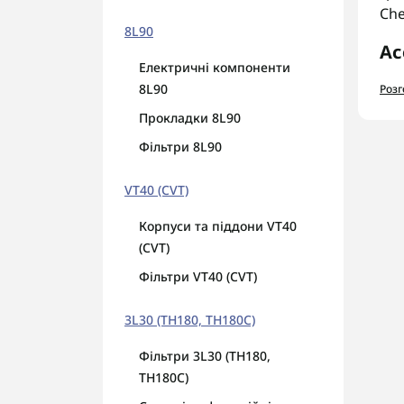
Che
8L90
Ас
Електричні компоненти
У к
8L90
Роз
Д
Прокладки 8L90
Д
Фільтри 8L90
Р
Д
VT40 (CVT)
На
Корпуси та піддони VT40
Пер
(CVT)
гар
Фільтри VT40 (CVT)
AUT
діа
3L30 (TH180, TH180C)
Фільтри 3L30 (TH180,
TH180C)