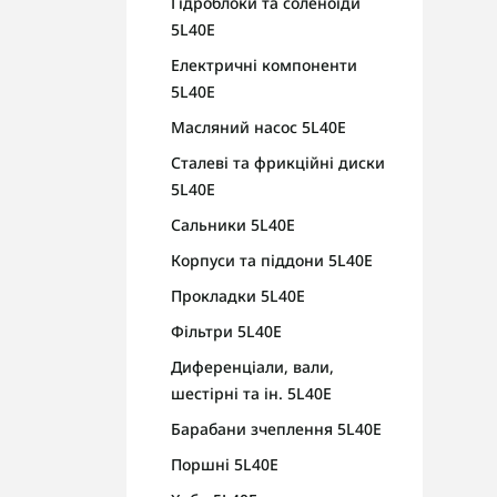
Гідроблоки та соленоїди
5L40E
Електричні компоненти
5L40E
Масляний насос 5L40E
Сталеві та фрикційні диски
5L40E
Сальники 5L40E
Корпуси та піддони 5L40E
Прокладки 5L40E
Фільтри 5L40E
Диференціали, вали,
шестірні та ін. 5L40E
Барабани зчеплення 5L40E
Поршні 5L40E