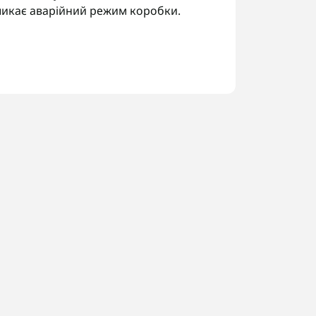
ликає аварійний режим коробки.
 6L45E, 6L50E:
в.
 режиму.
од трансмісії за шильдиком, щоб
 Україні. У Запоріжжі виконуємо
а виконані роботи.