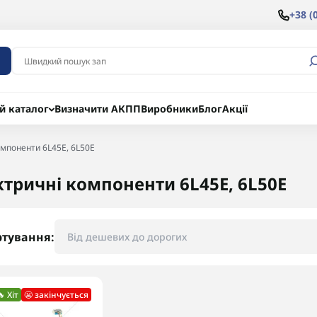
+38 (
й каталог
Визначити АКПП
Виробники
Блог
Акції
омпоненти 6L45E, 6L50E
ктричні компоненти 6L45E, 6L50E
ртування:
🔥 Хіт
😬 закінчується