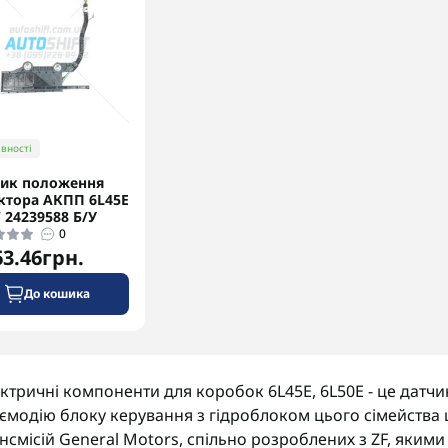
вності
ик положення
ктора АКПП 6L45E
24239588 Б/У
0
63.46грн.
До кошика
ктричні компоненти для коробок 6L45E, 6L50E - це датчик
ємодію блоку керування з гідроблоком цього сімейства
нсмісій General Motors, спільно розроблених з ZF, якими