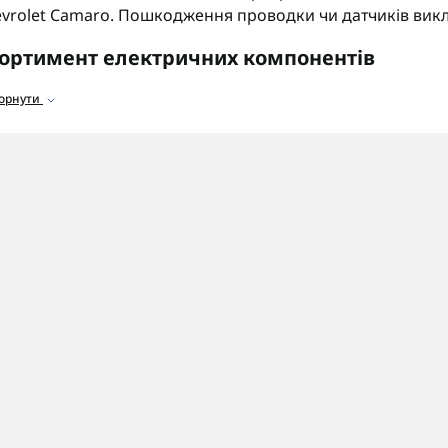
vrolet Camaro. Пошкодження проводки чи датчиків вик
ортимент електричних компонентів
аталозі представлені електричні компоненти для коробок
горнути
атчики швидкості
для передачі сигналу обертання валі
жгути проводки гідроблока
для з'єднання соленоїдів.
оз'єми та фішки
для підключення блоку керування.
атчики температури мастила
для контролю теплового
 що звернути увагу
ед замовленням деталей обов'язково уточніть точний к
антовано отримати сумісні комплектуючі.
OSHIFT швидко та надійно доставляє замовлення по всій
гностику електроніки цих коробок передач з гарантією н