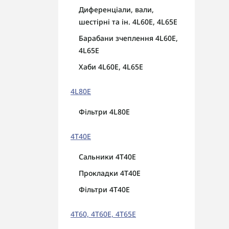
Диференціали, вали,
шестірні та ін. 4L60E, 4L65E
Барабани зчеплення 4L60E,
4L65E
Хаби 4L60E, 4L65E
4L80E
Фільтри 4L80E
4T40E
Сальники 4T40E
Прокладки 4T40E
Фільтри 4T40E
4T60, 4T60E, 4Т65E