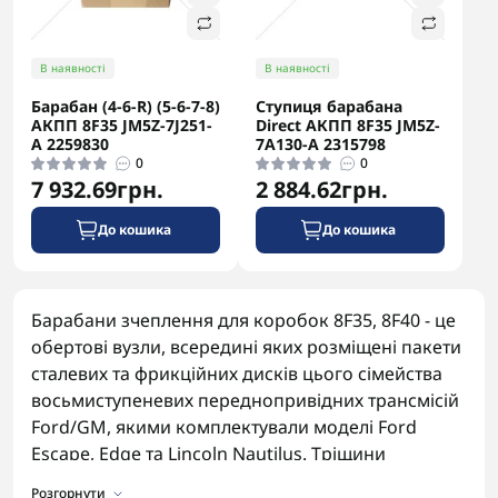
В наявності
В наявності
Барабан (4-6-R) (5-6-7-8)
Ступиця барабана
АКПП 8F35 JM5Z-7J251-
Direct АКПП 8F35 JM5Z-
A 2259830
7A130-A 2315798
0
0
7 932.69грн.
2 884.62грн.
До кошика
До кошика
Барабани зчеплення для коробок 8F35, 8F40 - це
обертові вузли, всередині яких розміщені пакети
сталевих та фрикційних дисків цього сімейства
восьмиступеневих переднопривідних трансмісій
Ford/GM, якими комплектували моделі Ford
Escape, Edge та Lincoln Nautilus. Тріщини
барабана унеможливлюють нормальну роботу
Розгорнути