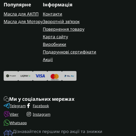
потрібної форми.
Популярне
Інформація
AUTOSHIFT швидко та надійно доставляє
Масла для АКПП
Контакти
замовлення по всій Україні. У Запоріжжі
Масла для Мотору
Зворотній зв’язок
виконуємо капітальний ремонт цих коробок
Повернення товару
передач з гарантією на виконані роботи.
Карта сайту
Виробники
Подарункові сертифікати
Акції
Ми у соціальних мережах
Telegram
Facebook
Viber
Instagram
Whatsapp
Дізнавайтеся першим про акції та знижки