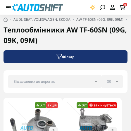
0
AUDI, SEAT, VOLKSWAGEN, SKODA
AW TF-60SN (09G, 09K, 09M)
Теплообмінники AW TF-60SN (09G,
09K, 09M)
Фільтр
🔥 Хіт
акція
🔥 Хіт
😬 закінчується