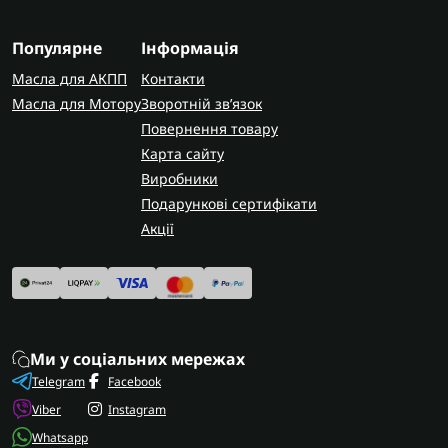
обов'язково уточніть точний код трансмісії за
шильдиком, щоб гарантовано отримати сумісний
Популярне
Інформація
елемент.
Масла для АКПП
Контакти
AUTOSHIFT швидко та надійно доставляє
Масла для Мотору
Зворотній зв’язок
замовлення по всій Україні. У Запоріжжі
Повернення товару
виконуємо заміну теплообмінника з гарантією на
Карта сайту
виконані роботи.
Виробники
Подарункові сертифікати
Акції
Ми у соціальних мережах
Telegram
Facebook
Viber
Instagram
Whatsapp