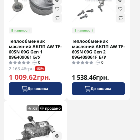
В наявності
В наявності
Теплообменник
Теплообменник
масляний АКПП AW TF-
масляний АКПП AW TF-
60SN 09G Gen 1
60SN 09G Gen 2
09G409061 Б/У
09G409061F Б/У
0
0
2 163.46грн.
-53%
1 009.62грн.
1 538.46грн.
До кошика
До кошика
🔥 Хіт
😢 продано