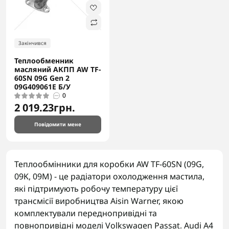
Закінчився
Теплообменник
масляний АКПП AW TF-
60SN 09G Gen 2
09G409061E Б/У
0
2 019.23грн.
Повідомити мене
Теплообмінники для коробки AW TF-60SN (09G,
09K, 09M) - це радіатори охолодження мастила,
які підтримують робочу температуру цієї
трансмісії виробництва Aisin Warner, якою
комплектували переднопривідні та
повнопривідні моделі Volkswagen Passat, Audi A4