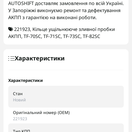
AUTOSHIFT доставляє замовлення по всій Україні.
У Запоріжжі виконуємо ремонт та дефектування
АКПП з гарантією на виконані роботи.
221923
,
Кільце ущільнююче зливної пробки
АКПП
,
TF-70SC
,
TF-71SC
,
TF-73SC
,
TF-82SC
Характеристики
Характеристики
Стан
Новий
Оригінальний номер (OEM)
221923
Тип КПП