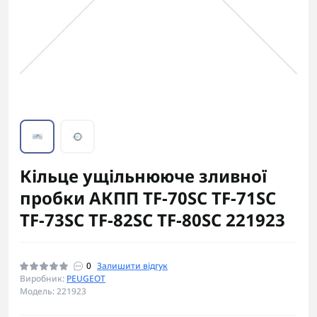
Кільце ущільнююче зливної
пробки АКПП TF-70SC TF-71SC
TF-73SC TF-82SC TF-80SC 221923
0
Залишити відгук
Виробник:
PEUGEOT
Модель: 221923