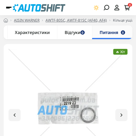
0
AISIN WARNER
AWTF-80SC, AWTF-81SC (AF40, AF4)
Кільце ущіл
Характеристики
Відгуки
Питання
0
0
🔥 Хіт