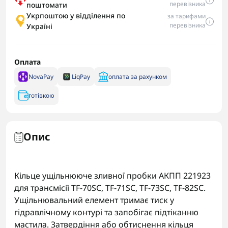
перевізника
поштомати
Укрпоштою у відділення по
за тарифами
перевізника
Україні
Оплата
NovaPay
LiqPay
оплата за рахунком
готівкою
Опис
Кільце ущільнююче зливної пробки АКПП 221923
для трансмісії TF-70SC, TF-71SC, TF-73SC, TF-82SC.
Ущільнювальний елемент тримає тиск у
гідравлічному контурі та запобігає підтіканню
мастила. Затвердіння або обтиснення кільця