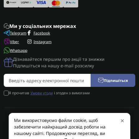
Ми у соціальних мережах
Telegram
Facebook
Viber
Instagram
Whatsapp
Дізнавайтеся першим про акції та знижки
Підпишіться на нашу e-mail розсилку
Підпишіться
Я прочитав
Умови угоди
і згоден з вимогами
×
Ми використовуємо файли cookie, щоб
AUTOSHIFT | Запчастини АКПП | Ремонт АКПП © 2026
забезпечити найкращий досвід роботи на
AUTOSHIFT
нашому сайті. Продовжуючи перегляд, ви