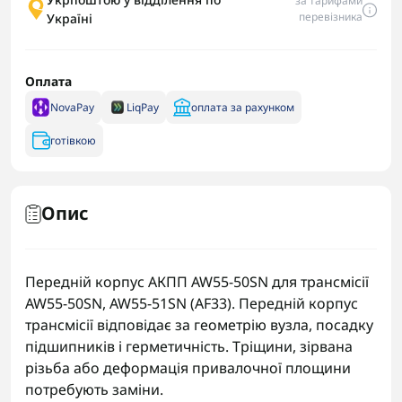
за тарифами
перевізника
Україні
Оплата
NovaPay
LiqPay
оплата за рахунком
готівкою
Опис
Передній корпус АКПП AW55-50SN для трансмісії
AW55-50SN, AW55-51SN (AF33). Передній корпус
трансмісії відповідає за геометрію вузла, посадку
підшипників і герметичність. Тріщини, зірвана
різьба або деформація привалочної площини
потребують заміни.