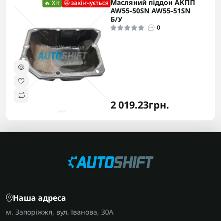
Масляний піддон АКПП
🔥 Хіт
😬 закінчується
AW55-50SN AW55-51SN
Б/У
0
2 019.23грн.
Наша адреса
м. Запоріжжя, вул. Іванова, 30А