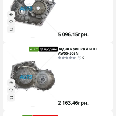
5 096.15грн.
Задня кришка АКПП
🔥 Хіт
😢 продано
AW55-50SN
0
2 163.46грн.