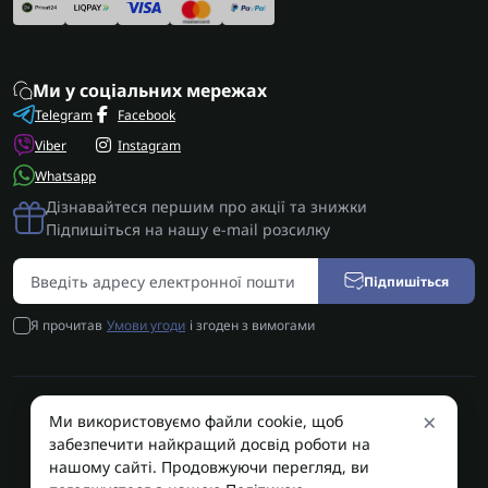
Ми у соціальних мережах
Telegram
Facebook
Viber
Instagram
Whatsapp
Дізнавайтеся першим про акції та знижки
Підпишіться на нашу e-mail розсилку
Підпишіться
Я прочитав
Умови угоди
і згоден з вимогами
×
Ми використовуємо файли cookie, щоб
AUTOSHIFT | Запчастини АКПП | Ремонт АКПП © 2026
забезпечити найкращий досвід роботи на
AUTOSHIFT
нашому сайті. Продовжуючи перегляд, ви