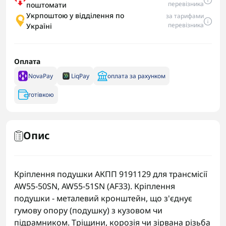
перевізника
поштомати
Укрпоштою у відділення по
за тарифами
перевізника
Україні
Оплата
NovaPay
LiqPay
оплата за рахунком
готівкою
Опис
Кріплення подушки АКПП 9191129 для трансмісії
AW55-50SN, AW55-51SN (AF33). Кріплення
подушки - металевий кронштейн, що з'єднує
гумову опору (подушку) з кузовом чи
підрамником. Тріщини, корозія чи зірвана різьба