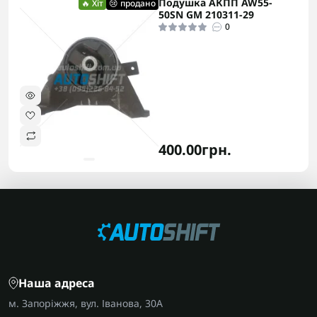
Подушка АКПП AW55-
🔥 Хіт
😢 продано
50SN GM 210311-29
0
400.00грн.
Наша адреса
м. Запоріжжя, вул. Іванова, 30А