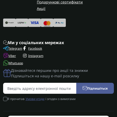
Подарункові сертифікати
Акції
Ми у соціальних мережах
Telegram
Facebook
Viber
Instagram
Whatsapp
Дізнавайтеся першим про акції та знижки
Підпишіться на нашу e-mail розсилку
Підпишіться
Я прочитав
Умови угоди
і згоден з вимогами