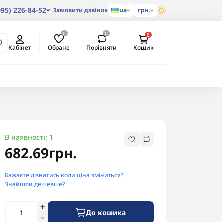
095) 226-84-52
Замовити дзвінок
ua
грн.
0
0
0
Обране
Порівняти
Кабінет
Кошик
В наявності: 1
682.69грн.
Бажаєте дізнатись коли ціна зміниться?
Знайшли дешевше?
До кошика