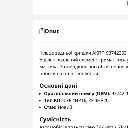
Опис
Кільце задньої кришки АКПП 93742263 д
Ущільнювальний елемент тримає тиск у 
мастила. Затвердіння або обтиснення к
роботи пакетів зчеплення.
Основні дані
Оригінальний номер (OEM):
937422
Тип КПП:
ZF 4HP16, ZF 4HP20.
Стан:
Новий.
Сумісність
Автомобілі з трансмісією ZF 4HP16, ZF