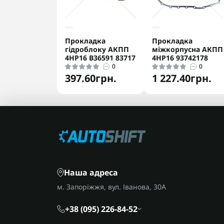
Прокладка
Прокладка
гідроблоку АКПП
міжкорпусна АКПП
4HP16 B36591 83717
4HP16 93742178
0
0
397.60грн.
1 227.40грн.
Наша адреса
м. Запоріжжя, вул. Іванова, 30А
+38 (095) 226-84-52