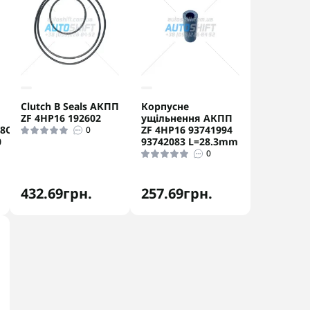
Clutch B Seals АКПП
Корпусне
ZF 4HP16 192602
ущільнення АКПП
18Q/20
ZF 4HP16 93741994
0
0
93742083 L=28.3mm
0
432.69грн.
257.69грн.