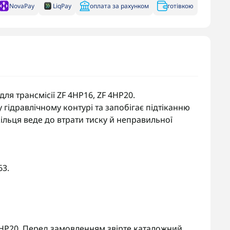
NovaPay
LiqPay
оплата за рахунком
готівкою
ля трансмісії ZF 4HP16, ZF 4HP20.
гідравлічному контурі та запобігає підтіканню
ільця веде до втрати тиску й неправильної
63.
 4HP20. Перед замовленням звірте каталожний