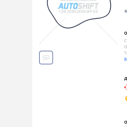
О
С
О
Т
В
Д
О