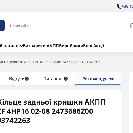
+38 (
й каталог
Визначити АКПП
Виробники
Блог
Акції
адньої кришки АКПП ZF 4HP16 02-08 2473686Z00 93742263
Відгуки
Питання
Рекомендуємо
0
0
Кільце задньої кришки АКПП
ZF 4HP16 02-08 2473686Z00
93742263