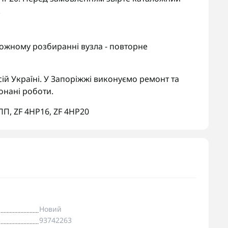
.
ожному розбиранні вузла - повторне
ій Україні. У Запоріжжі виконуємо ремонт та
онані роботи.
КПП
,
ZF 4HP16
,
ZF 4HP20
Новий
93742263