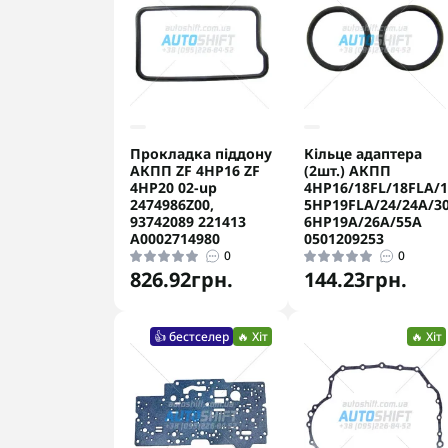
Прокладка піддону
Кільце адаптера
АКПП ZF 4HP16 ZF
(2шт.) АКПП
4HP20 02-up
4HP16/18FL/18FLA/
2474986Z00,
5HP19FLA/24/24A/3
93742089 221413
6HP19A/26A/55A
A0002714980
0501209253
0
0
826.92грн.
144.23грн.
👍 бестселер
🔥 Хіт
🔥 Хіт