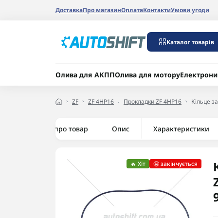
Доставка
Про магазин
Оплата
Контакти
Умови угоди
Каталог товарів
Олива для АКПП
Олива для мотору
Електрони
ZF
ZF 4HP16
Прокладки ZF 4HP16
Кільце з
Все про товар
Опис
Характеристики
🔥 Хіт
😬 закінчується