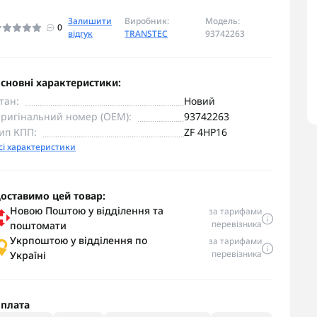
Залишити
Виробник:
Модель:
0
відгук
TRANSTEC
93742263
сновні характеристики:
тан:
Новий
ригінальний номер (OEM):
93742263
ип КПП:
ZF 4HP16
сі характеристики
оставимо цей товар:
Новою Поштою у відділення та
за тарифами
перевізника
поштомати
Укрпоштою у відділення по
за тарифами
перевізника
Україні
плата