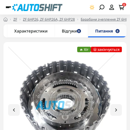
0
ZF
ZF 6HP26, ZF 6HP26A, ZF 6HP28
Барабани зчеплення ZF 6HP2
Характеристики
Відгуки
Питання
0
0
🔥 Хіт
😬 закінчується