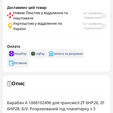
Доставимо цей товар:
Новою Поштою у відділення та
за тарифами
перевізника
поштомати
Укрпоштою у відділення по
за тарифами
перевізника
Україні
Оплата
NovaPay
LiqPay
оплата за рахунком
готівкою
Опис
Барабан А 1068102496 для трансмісії ZF 6HP26, ZF
6HP28, Б/У. Розрахований під планетарку з 3