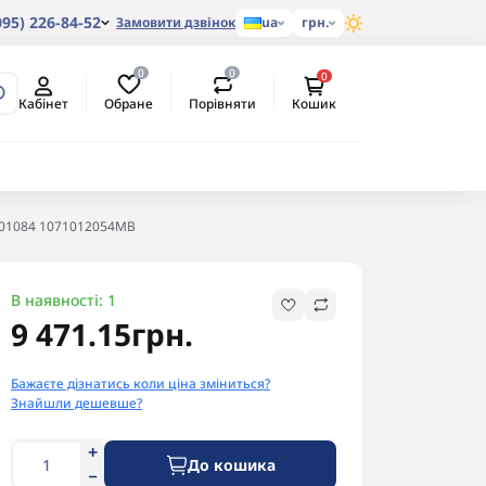
095) 226-84-52
Замовити дзвінок
ua
грн.
0
0
0
Обране
Порівняти
Кабінет
Кошик
401084 1071012054MB
В наявності: 1
9 471.15грн.
Бажаєте дізнатись коли ціна зміниться?
Знайшли дешевше?
До кошика