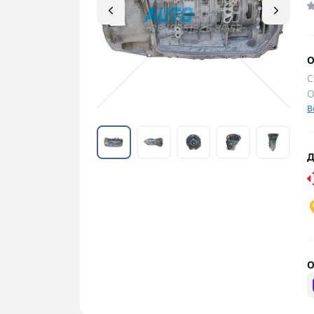
О
С
О
В
Д
О