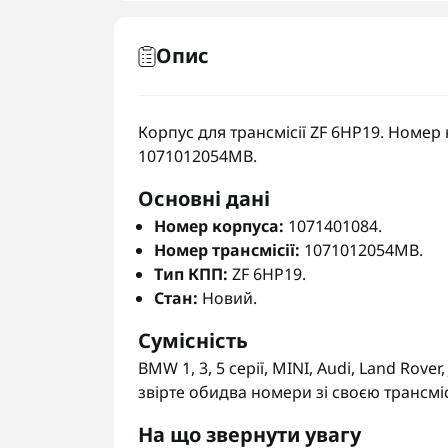
Опис
Корпус для трансмісії ZF 6HP19. Номер к
1071012054MB.
Основні дані
Номер корпуса:
1071401084.
Номер трансмісії:
1071012054MB.
Тип КПП:
ZF 6HP19.
Стан:
Новий.
Сумісність
BMW 1, 3, 5 серії, MINI, Audi, Land Rov
звірте обидва номери зі своєю трансмі
На що звернути увагу