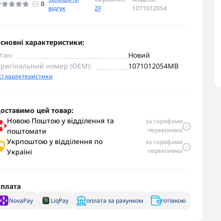
0
відгук
ZF
1071012054
сновні характеристики:
тан:
Новий
ригінальний номер (OEM):
1071012054MB
сі характеристики
оставимо цей товар:
Новою Поштою у відділення та
за тарифами
перевізника
поштомати
Укрпоштою у відділення по
за тарифами
перевізника
Україні
плата
NovaPay
LiqPay
оплата за рахунком
готівкою