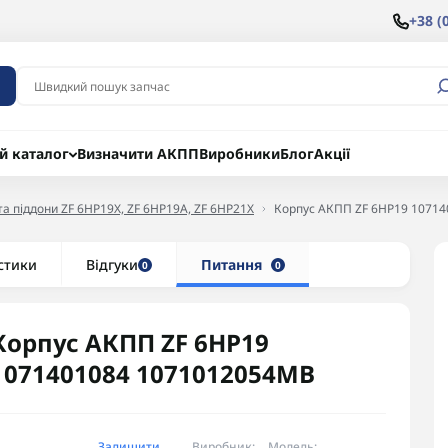
+38 (
й каталог
Визначити АКПП
Виробники
Блог
Акції
та піддони ZF 6HP19X, ZF 6HP19A, ZF 6HP21X
Корпус АКПП ZF 6HP19 1071
стики
Відгуки
Питання
0
0
Корпус АКПП ZF 6HP19
1071401084 1071012054MB
Залишити
Виробник:
Модель: