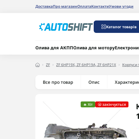
Доставка
Про магазин
Оплата
Контакти
Умови угоди
Каталог товарів
Олива для АКПП
Олива для мотору
Електрони
ZF
ZF 6HP19X, ZF 6HP19A, ZF 6HP21X
Корпуси 
Все про товар
Опис
Характери
🔥 Хіт
😬 закінчується