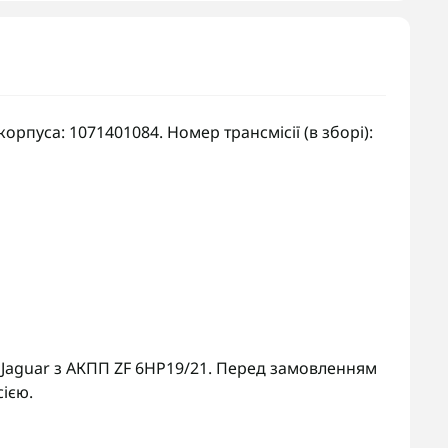
орпуса: 1071401084. Номер трансмісії (в зборі):
er, Jaguar з АКПП ZF 6HP19/21. Перед замовленням
сією.