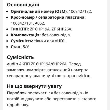
Основні дані
Оригінальний номер (OEM):
1068427182.
Крос-номер / сепараторна пластина:
1068427181, A052.
Тип КПП:
ZF 6HP19A, ZF 6HP26A.
Комплектація:
без соленоїдів.
Сумісність:
тільки для AUDI.
Стан:
Б/У.
Сумісність
Audi з АКПП ZF 6HP19A/6HP26A. Перед
замовленням звірте каталожний номер та
сепараторну пластину зі своєю трансмісією.
На що звернути увагу
Гідроблок постачається без соленоїдів - їх
потрібно докупити або переставити зі старого
гідроблоку.