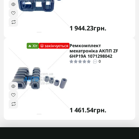
1 944.23грн.
Ремкомплект
🔥 Хіт
😬 закінчується
мехатроніка АКПП ZF
6HP19A 1071298042
0
1 461.54грн.