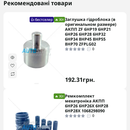
Рекомендовані товари
Заглушка гідроблока (в
👍 бестселер
🔥 Хіт
оригинальном размере)
АКПП ZF 6HP19 6HP21
6HP26 6HP28 6HP32
6HP34 8HP45 8HP55
8HP70 ZFPLG02
0
192.31грн.
Ремкомплект
🔥 Хіт
мехатроніка АКПП
6HP26 6HP26X 6HP28
6HP28X 1068298090
0