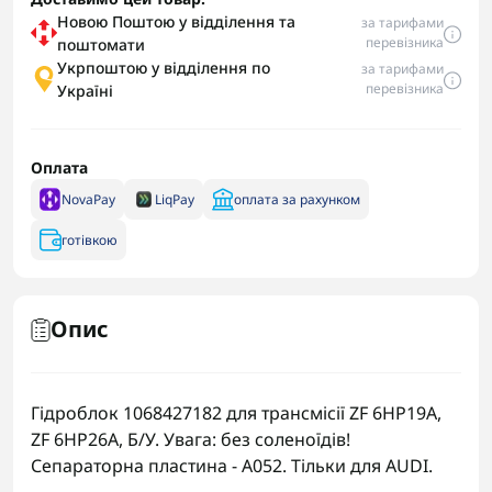
Новою Поштою у відділення та
за тарифами
перевізника
поштомати
Укрпоштою у відділення по
за тарифами
перевізника
Україні
Оплата
NovaPay
LiqPay
оплата за рахунком
готівкою
Опис
Гідроблок 1068427182 для трансмісії ZF 6HP19A,
ZF 6HP26A, Б/У. Увага: без соленоїдів!
Сепараторна пластина - A052. Тільки для AUDI.