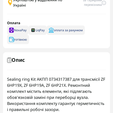
за тарифами
перевізника
Україні
Оплата
NovaPay
LiqPay
оплата за рахунком
готівкою
Опис
Sealing ring Kit АКПП 0734317387 для трансмісії ZF
6HP19X, ZF 6HP19A, ZF 6HP21X. Ремонтний
комплект містить елементи, які підлягають
обов'язковій заміні при переборці вузла.
Використання комплекту гарантує герметичність
і правильні робочі зазори.