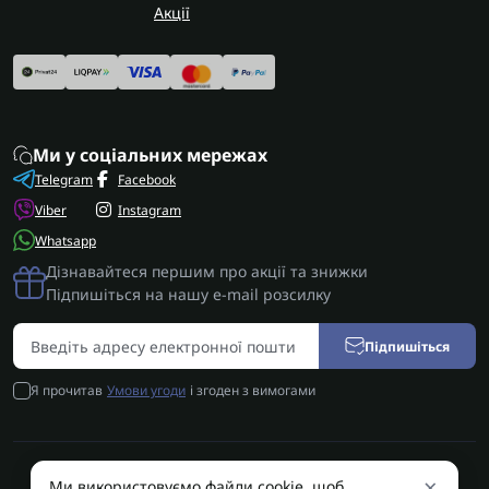
Акції
Ми у соціальних мережах
Telegram
Facebook
Viber
Instagram
Whatsapp
Дізнавайтеся першим про акції та знижки
Підпишіться на нашу e-mail розсилку
Підпишіться
Я прочитав
Умови угоди
і згоден з вимогами
×
Ми використовуємо файли cookie, щоб
AUTOSHIFT | Запчастини АКПП | Ремонт АКПП © 2026