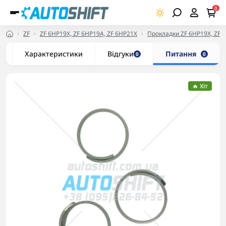
0
ZF
ZF 6HP19X, ZF 6HP19A, ZF 6HP21X
Прокладки ZF 6HP19X, ZF 
Характеристики
Відгуки
Питання
0
0
🔥 Хіт