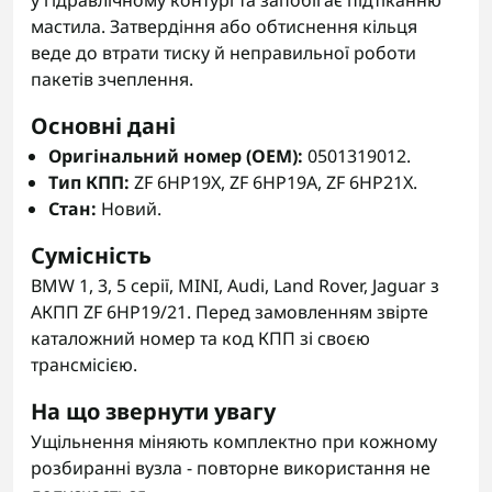
у гідравлічному контурі та запобігає підтіканню
мастила. Затвердіння або обтиснення кільця
веде до втрати тиску й неправильної роботи
пакетів зчеплення.
Основні дані
Оригінальний номер (OEM):
0501319012.
Тип КПП:
ZF 6HP19X, ZF 6HP19A, ZF 6HP21X.
Стан:
Новий.
Сумісність
BMW 1, 3, 5 серії, MINI, Audi, Land Rover, Jaguar з
АКПП ZF 6HP19/21. Перед замовленням звірте
каталожний номер та код КПП зі своєю
трансмісією.
На що звернути увагу
Ущільнення міняють комплектно при кожному
розбиранні вузла - повторне використання не