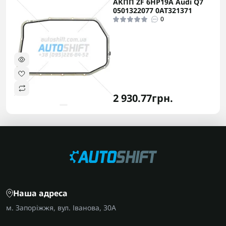
АКПП ZF 6HP19A Audi Q7
0501322077 0AT321371
0
2 930.77грн.
Наша адреса
м. Запоріжжя, вул. Іванова, 30А