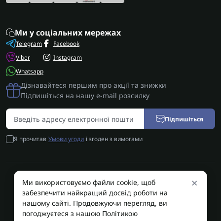
Ми у соціальних мережах
Telegram
Facebook
Viber
Instagram
Whatsapp
Дізнавайтеся першим про акції та знижки
Підпишіться на нашу e-mail розсилку
Підпишіться
Я прочитав
Умови угоди
і згоден з вимогами
×
Ми використовуємо файли cookie, щоб
AUTOSHIFT | Запчастини АКПП | Ремонт АКПП © 2026
забезпечити найкращий досвід роботи на
AUTOSHIFT
нашому сайті. Продовжуючи перегляд, ви
погоджуєтеся з нашою Політикою