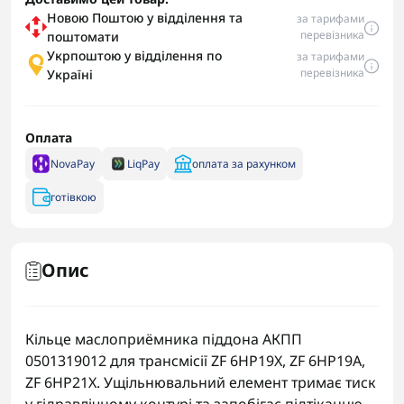
Новою Поштою у відділення та
за тарифами
перевізника
поштомати
Укрпоштою у відділення по
за тарифами
перевізника
Україні
Оплата
NovaPay
LiqPay
оплата за рахунком
готівкою
Опис
Кільце маслоприёмника піддона АКПП
0501319012 для трансмісії ZF 6HP19X, ZF 6HP19A,
ZF 6HP21X. Ущільнювальний елемент тримає тиск