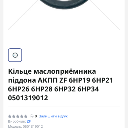
Кільце маслоприёмника
піддона АКПП ZF 6HP19 6HP21
6HP26 6HP28 6HP32 6HP34
0501319012
0
Залишити відгук
Виробник:
ZF
Модель: 0501319012