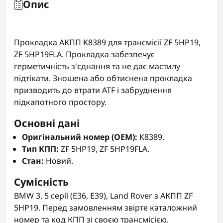
Опис
Прокладка АКПП K8389 для трансмісії ZF 5HP19,
ZF 5HP19FLA. Прокладка забезпечує
герметичність з'єднання та не дає мастилу
підтікати. Зношена або обтиснена прокладка
призводить до втрати ATF і забруднення
підкапотного простору.
Основні дані
Оригінальний номер (OEM):
K8389.
Тип КПП:
ZF 5HP19, ZF 5HP19FLA.
Стан:
Новий.
Сумісність
BMW 3, 5 серії (E36, E39), Land Rover з АКПП ZF
5HP19. Перед замовленням звірте каталожний
номер та код КПП зі своєю трансмісією.