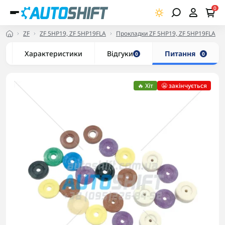
0
ZF
ZF 5HP19, ZF 5HP19FLA
Прокладки ZF 5HP19, ZF 5HP19FLA
Характеристики
Відгуки
Питання
0
0
🔥 Хіт
😬 закінчується