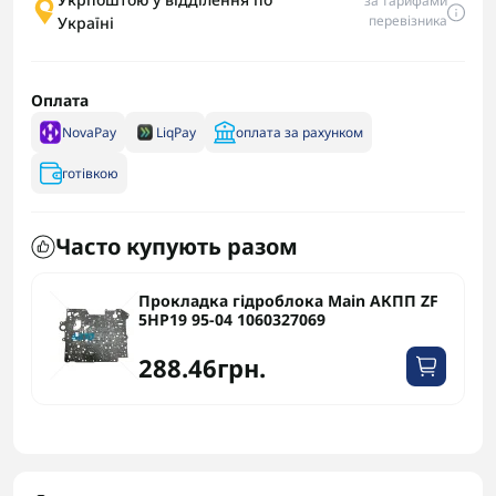
за тарифами
перевізника
Україні
Оплата
NovaPay
LiqPay
оплата за рахунком
готівкою
Часто купують разом
Прокладка гідроблока Main АКПП ZF
5HP19 95-04 1060327069
288.46грн.