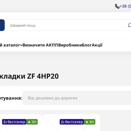
+38 (
й каталог
Визначити АКПП
Виробники
Блог
Акції
кладки ZF 4HP20
ртування:
👍 бестселер
🔥 Хіт
👍 бестселер
🔥 Хіт