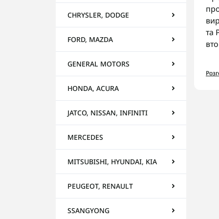
про
CHRYSLER, DODGE
вир
та 
FORD, MAZDA
вто
Ас
GENERAL MOTORS
Роз
У к
HONDA, ACURA
П
П
JATCO, NISSAN, INFINITI
П
К
MERCEDES
На
MITSUBISHI, HYUNDAI, KIA
Пер
гар
PEUGEOT, RENAULT
AUT
рем
SSANGYONG