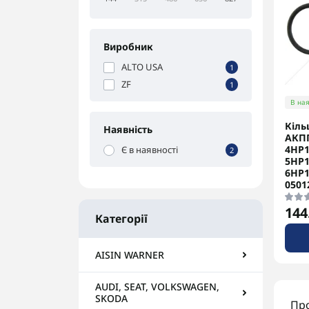
Виробник
ALTO USA
1
ZF
1
В ная
Кіль
Наявність
АКП
4HP1
Є в наявності
2
5HP1
6HP1
0501
144
Категорії
AISIN WARNER
AUDI, SEAT, VOLKSWAGEN,
SKODA
Про