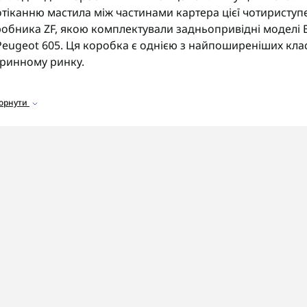
тіканню мастила між частинами картера цієї чотириступе
обника ZF, якою комплектували задньопривідні моделі BMW
Peugeot 605. Ця коробка є однією з найпоширеніших кла
ринному ринку.
ортимент прокладок
горнути
аталозі представлені прокладки для коробки ZF 4HP20:
рокладки піддону
для герметизації нижньої частини ка
рокладки гідроблока
для запобігання протіканням у зо
рокладки корпусу насоса
для стабільного тиску мастил
омплекти прокладок
для повного ремонту трансмісії.
 що звернути увагу
ед замовленням прокладок обов'язково уточніть точний
антовано отримати сумісні комплектуючі потрібної товщ
OSHIFT швидко та надійно доставляє замовлення по всій
онт коробки ZF 4HP20 із заміною прокладок та повною г