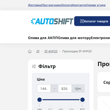
Доставка
Про магазин
Оплата
Контакти
Умови угоди
Каталог товарів
Олива для АКПП
Олива для мотору
Електрони
ZF
ZF 4HP20
Прокладки ZF 4HP20
Про
Фільтр
Ціна
Со
-
грн.
144
315
486
656
827