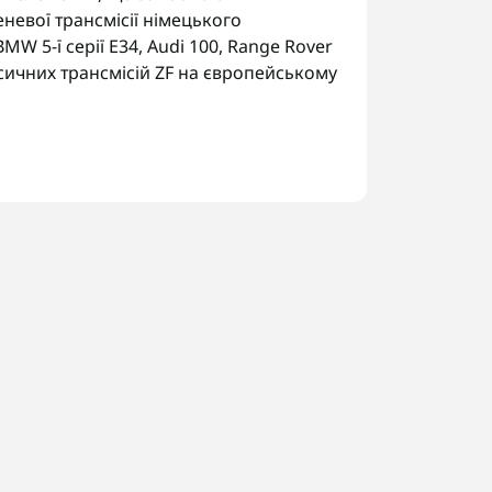
невої трансмісії німецького
 5-ї серії E34, Audi 100, Range Rover
сичних трансмісій ZF на європейському
ртера.
ні клапанів.
а.
 код трансмісії за шильдиком, щоб
ини та форми.
 Україні. У Запоріжжі виконуємо
арантією на всі виконані роботи.