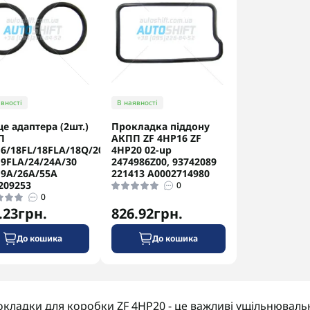
вності
В наявності
це адаптера (2шт.)
Прокладка піддону
П
АКПП ZF 4HP16 ZF
6/18FL/18FLA/18Q/20
4HP20 02-up
9FLA/24/24A/30
2474986Z00, 93742089
9A/26A/55A
221413 A0002714980
209253
0
0
.23грн.
826.92грн.
До кошика
До кошика
кладки для коробки ZF 4HP20 - це важливі ущільнюваль