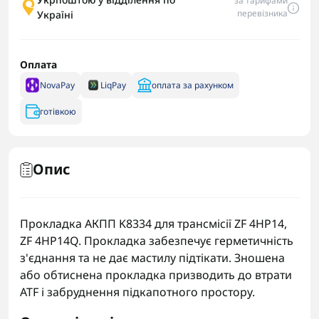
за тарифами
перевізника
Україні
Оплата
NovaPay
LiqPay
оплата за рахунком
готівкою
Опис
Прокладка АКПП K8334 для трансмісії ZF 4HP14,
ZF 4HP14Q. Прокладка забезпечує герметичність
з'єднання та не дає мастилу підтікати. Зношена
або обтиснена прокладка призводить до втрати
ATF і забруднення підкапотного простору.