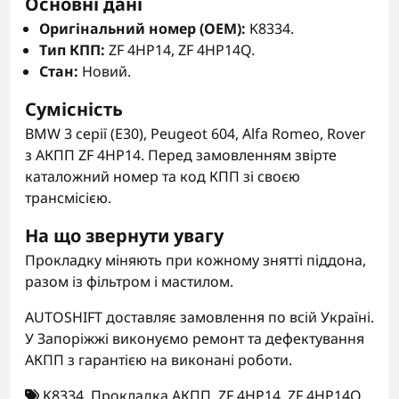
Основні дані
Оригінальний номер (OEM):
K8334.
Тип КПП:
ZF 4HP14, ZF 4HP14Q.
Стан:
Новий.
Сумісність
BMW 3 серії (E30), Peugeot 604, Alfa Romeo, Rover
з АКПП ZF 4HP14. Перед замовленням звірте
каталожний номер та код КПП зі своєю
трансмісією.
На що звернути увагу
Прокладку міняють при кожному знятті піддона,
разом із фільтром і мастилом.
AUTOSHIFT доставляє замовлення по всій Україні.
У Запоріжжі виконуємо ремонт та дефектування
АКПП з гарантією на виконані роботи.
K8334
,
Прокладка АКПП
,
ZF 4HP14
,
ZF 4HP14Q