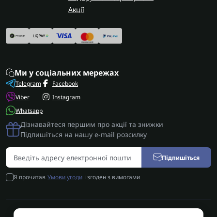
Акції
Ми у соціальних мережах
Telegram
Facebook
Viber
Instagram
Whatsapp
Дізнавайтеся першим про акції та знижки
Підпишіться на нашу e-mail розсилку
Підпишіться
Я прочитав
Умови угоди
і згоден з вимогами