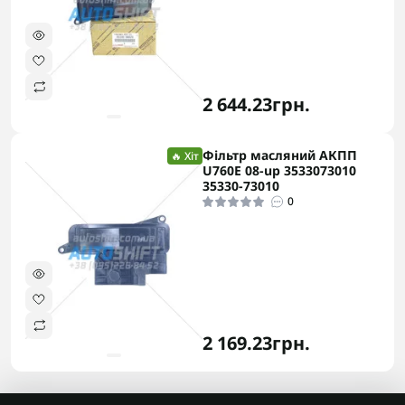
2 644.23грн.
Фільтр масляний АКПП
🔥 Хіт
U760E 08-up 3533073010
35330-73010
0
2 169.23грн.