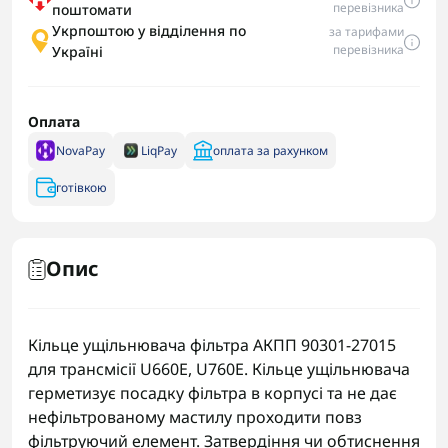
перевізника
поштомати
Укрпоштою у відділення по
за тарифами
перевізника
Україні
Оплата
NovaPay
LiqPay
оплата за рахунком
готівкою
Опис
Кільце ущільнювача фільтра АКПП 90301-27015
для трансмісії U660E, U760E. Кільце ущільнювача
герметизує посадку фільтра в корпусі та не дає
нефільтрованому мастилу проходити повз
фільтруючий елемент. Затвердіння чи обтиснення