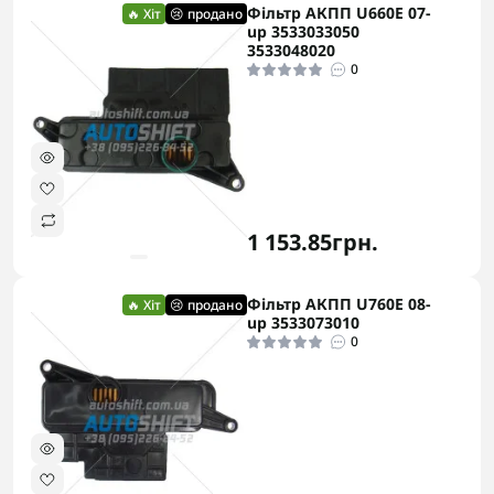
Фільтр АКПП U660E 07-
🔥 Хіт
😢 продано
up 3533033050
3533048020
0
1 153.85грн.
Фільтр АКПП U760E 08-
🔥 Хіт
😢 продано
up 3533073010
0