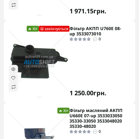
1 971.15грн.
Фільтр АКПП U760E 08-
🔥 Хіт
😬 закінчується
up 3533073010
0
1 250.00грн.
Фільтр масляний АКПП
🔥 Хіт
U660E 07-up 3533033050
35330-33050 3533048020
35330-48020
0