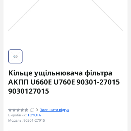
Кільце ущільнювача фільтра
АКПП U660E U760E 90301-27015
9030127015
0
Залишити відгук
Виробник:
TOYOTA
Модель: 90301-27015