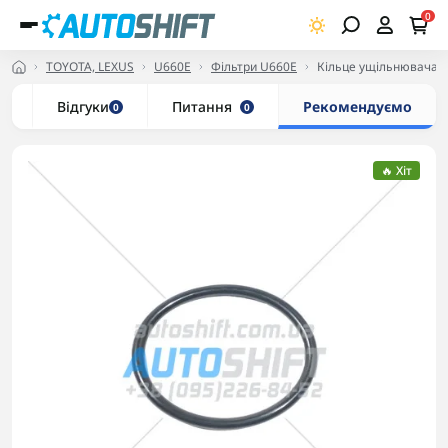
0
TOYOTA, LEXUS
U660E
Фільтри U660E
Кільце ущільнювача 
и
Відгуки
Питання
Рекомендуємо
0
0
🔥 Хіт