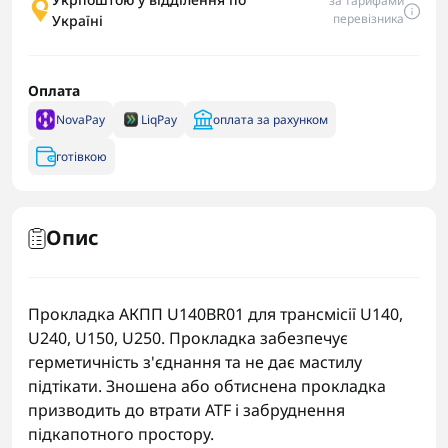
за тарифами
перевізника
Україні
Оплата
NovaPay
LiqPay
оплата за рахунком
готівкою
Опис
Прокладка АКПП U140BR01 для трансмісії U140,
U240, U150, U250. Прокладка забезпечує
герметичність з'єднання та не дає мастилу
підтікати. Зношена або обтиснена прокладка
призводить до втрати ATF і забруднення
підкапотного простору.