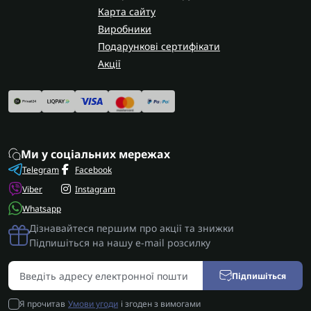
Карта сайту
Виробники
Подарункові сертифікати
Акції
Ми у соціальних мережах
Telegram
Facebook
Viber
Instagram
Whatsapp
Дізнавайтеся першим про акції та знижки
Підпишіться на нашу e-mail розсилку
Підпишіться
Я прочитав
Умови угоди
і згоден з вимогами