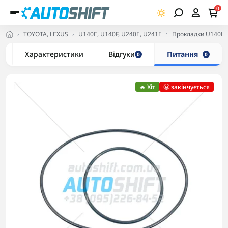
0
TOYOTA, LEXUS
U140E, U140F, U240E, U241E
Прокладки U140E, 
Характеристики
Відгуки
Питання
0
0
🔥 Хіт
😬 закінчується