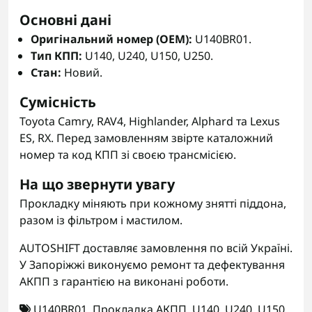
Основні дані
Оригінальний номер (OEM):
U140BR01.
Тип КПП:
U140, U240, U150, U250.
Стан:
Новий.
Сумісність
Toyota Camry, RAV4, Highlander, Alphard та Lexus
ES, RX. Перед замовленням звірте каталожний
номер та код КПП зі своєю трансмісією.
На що звернути увагу
Прокладку міняють при кожному знятті піддона,
разом із фільтром і мастилом.
AUTOSHIFT доставляє замовлення по всій Україні.
У Запоріжжі виконуємо ремонт та дефектування
АКПП з гарантією на виконані роботи.
U140BR01
,
Прокладка АКПП
,
U140
,
U240
,
U150
,