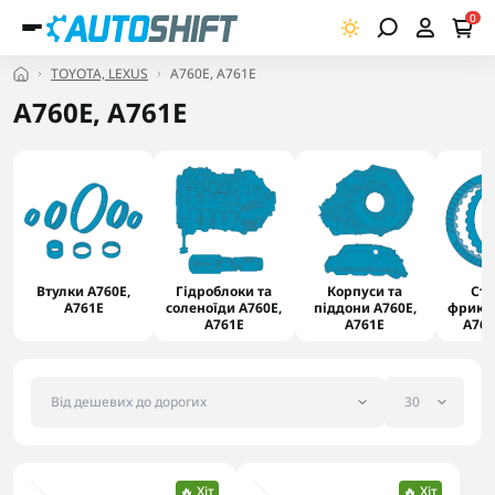
0
TOYOTA, LEXUS
A760Е, A761E
A760Е, A761E
Втулки A760Е,
Гідроблоки та
Корпуси та
Ста
A761E
соленоїди A760Е,
піддони A760Е,
фрикці
A761E
A761E
A760
🔥 Хіт
🔥 Хіт