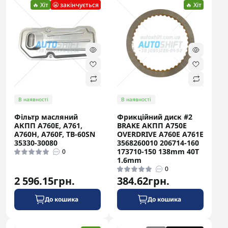
🔥 Хіт
😬 закінчується
🔥 Хіт
В наявності
В наявності
Фільтр масляний
Фрикційний диск #2
АКПП A760E, A761,
BRAKE АКПП A750E
A760H, A760F, TB-60SN
OVERDRIVE A760E A761E
35330-30080
3568260010 206714-160
173710-150 138mm 40T
0
1.6mm
0
2 596.15грн.
384.62грн.
До кошика
До кошика