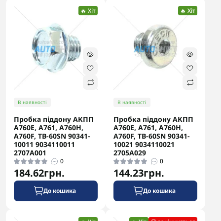
🔥 Хіт
🔥 Хіт
В наявності
В наявності
Пробка піддону АКПП
Пробка піддону АКПП
A760E, A761, A760H,
A760E, A761, A760H,
A760F, TB-60SN 90341-
A760F, TB-60SN 90341-
10011 9034110011
10021 9034110021
2707A001
2705A029
0
0
184.62грн.
144.23грн.
До кошика
До кошика