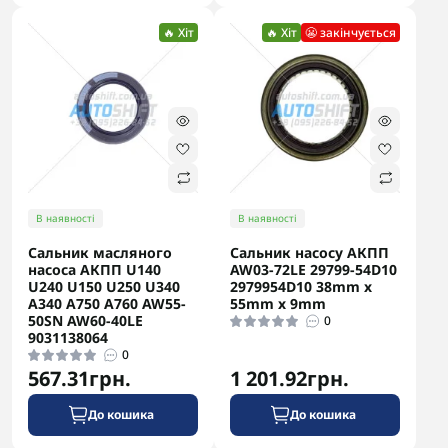
🔥 Хіт
🔥 Хіт
😬 закінчується
В наявності
В наявності
Сальник масляного
Сальник насосу АКПП
насоса АКПП U140
AW03-72LE 29799-54D10
U240 U150 U250 U340
2979954D10 38mm x
A340 A750 A760 AW55-
55mm x 9mm
50SN AW60-40LE
0
9031138064
0
567.31грн.
1 201.92грн.
До кошика
До кошика