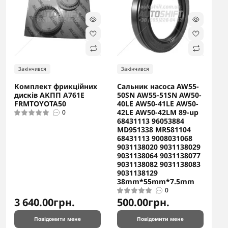
Закінчився
Закінчився
Комплект фрикційних
Сальник насоса AW55-
дисків АКПП A761E
50SN AW55-51SN AW50-
FRMTOYOTA50
40LE AW50-41LE AW50-
42LE AW50-42LM 89-up
0
68431113 96053884
MD951338 MR581104
68431113 9008031068
9031138020 9031138029
9031138064 9031138077
9031138082 9031138083
9031138129
38mm*55mm*7.5mm
0
3 640.00грн.
500.00грн.
Повідомити мене
Повідомити мене