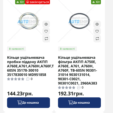
🔥 Хіт
😬 закінчується
🔥 Хіт
В наявності
В наявності
Кільце ущільнювача
Кільце ущільнювача
пробки піддону АКПП
фільтра АКПП A750E,
A760E,A761,A760H,A760F,TB-
A760E, A761, A760H,
60SN 35178-30010
A760F, TB-60SN 90301-
3517830010 MD951858
31014 9030131014,
90301-C0021,
0
90301C0021, 2960A383
0
144.23грн.
192.31грн.
До кошика
До кошика