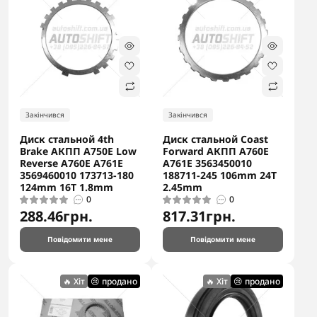
Закінчився
Закінчився
Диск стальной 4th
Диск стальной Coast
Brake АКПП A750E Low
Forward АКПП A760E
Reverse A760E A761E
A761E 3563450010
3569460010 173713-180
188711-245 106mm 24T
124mm 16T 1.8mm
2.45mm
0
0
288.46грн.
817.31грн.
Повідомити мене
Повідомити мене
🔥 Хіт
😢 продано
🔥 Хіт
😢 продано