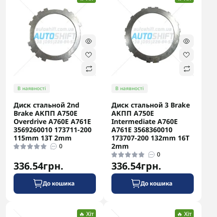
В наявності
В наявності
Диск стальной 2nd
Диск стальной 3 Brake
Brake АКПП A750E
АКПП A750E
Overdrive A760E A761E
Intermediate A760E
3569260010 173711-200
A761E 3568360010
115mm 13T 2mm
173707-200 132mm 16T
2mm
0
0
336.54грн.
336.54грн.
До кошика
До кошика
🔥 Хіт
🔥 Хіт