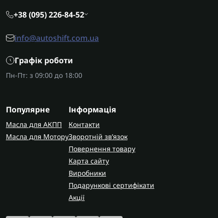
Соленоїди та деталі гідроблока
для
+38 (095) 226-84-52
стабільного тиску мастила.
Масляні фільтри та насоси
для захисту
info@autoshift.com.ua
гідравлічної системи.
Графік роботи
Особливості підбору
Пн-Пт: з 09:00 до 18:00
Перед замовленням деталей обов'язково
уточніть точний код трансмісії за шильдиком,
оскільки A760E і A761E застосовуються на різних
Популярне
Інформація
моделях з відмінними передавальними числами.
Масла для АКПП
Контакти
AUTOSHIFT швидко та надійно доставляє
Масла для Мотору
Зворотній зв’язок
замовлення по Україні. У Запоріжжі виконуємо
Повернення товару
діагностику та ремонт цих коробок передач з
Карта сайту
повною гарантією на всі виконані роботи.
Виробники
Подарункові сертифікати
Акції