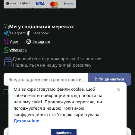
Ми у соціальних мережах
Telegram
Facebook
Viber
Instagram
Whatsapp
Дізнавайтеся першим про акції та знижки
Підпишіться на нашу e-mail розсилку
Підпишіться
×
Ми використовуємо файли cookie, щоб
Я прочитав
Умови угоди
і згоден з вимогами
забезпечити найкращий досвід роботи на
нашому сайті. Продовжуючи перегляд, ви
погоджуєтеся з нашою Політикою
конфіденційності та Угодою користувача.
AUTOSHIFT | Запчастини АКПП | Ремонт АКПП © 2026
Детальніше
Прийняти
0
0