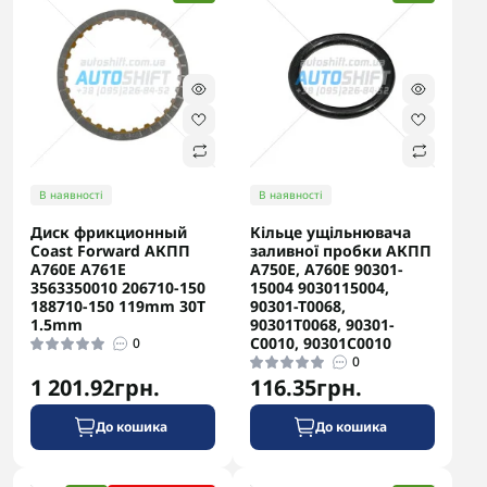
В наявності
В наявності
Диск фрикционный
Кільце ущільнювача
Coast Forward АКПП
заливної пробки АКПП
A760E A761E
A750E, A760E 90301-
3563350010 206710-150
15004 9030115004,
188710-150 119mm 30T
90301-T0068,
1.5mm
90301T0068, 90301-
C0010, 90301C0010
0
0
1 201.92грн.
116.35грн.
До кошика
До кошика