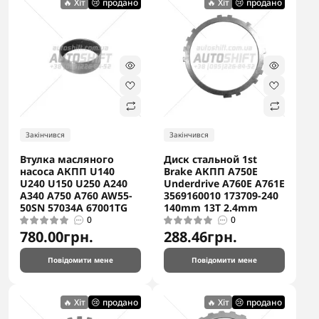
🔥 Хіт
😢 продано
🔥 Хіт
😢 продано
Закінчився
Закінчився
Втулка масляного
Диск стальной 1st
насоса АКПП U140
Brake АКПП A750E
U240 U150 U250 A240
Underdrive A760E A761E
A340 A750 A760 AW55-
3569160010 173709-240
50SN 57034A 67001TG
140mm 13T 2.4mm
0
0
780.00грн.
288.46грн.
Повідомити мене
Повідомити мене
🔥 Хіт
😢 продано
🔥 Хіт
😢 продано