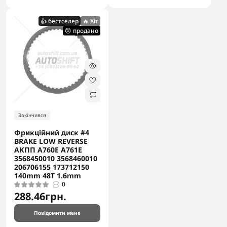
👍 бестселер
🔥 Хіт
😢 продано
Закінчився
Фрикційний диск #4
BRAKE LOW REVERSE
АКПП A760E A761E
3568450010 3568460010
206706155 173712150
140mm 48T 1.6mm
0
288.46грн.
Повідомити мене