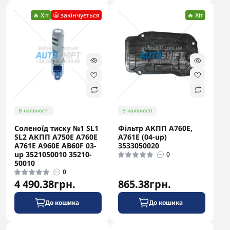
🔥 Хіт
😬 закінчується
🔥 Хіт
В наявності
В наявності
Соленоїд тиску №1 SL1
Фільтр АКПП A760E,
SL2 АКПП A750E A760E
A761E (04-up)
A761E A960E AB60F 03-
3533050020
up 3521050010 35210-
0
50010
0
4 490.38грн.
865.38грн.
До кошика
До кошика