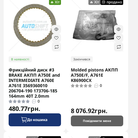
🔥 Хіт
🔥 Хіт
😢 продано
В наявності
Закінчився
Фрикційний диск #3
Molded pistons АКПП
BRAKE АКПП A750E and
A750E/F, A761E
INTERMEDIATE A760E
K86900CX
A761E 3569360010
0
206704-190 173706-185
164mm 40T 2.0mm
0
480.77грн.
8 076.92грн.
До кошика
Повідомити мене