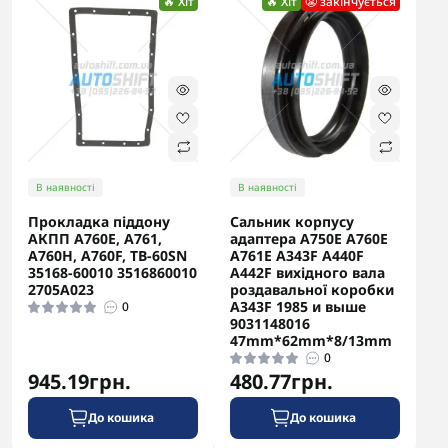
🔥 Хіт
🔥 Хіт
😬 закінчується
В наявності
В наявності
Прокладка піддону
Сальник корпусу
АКПП A760E, A761,
адаптера A750E A760E
A760H, A760F, TB-60SN
A761E A343F A440F
35168-60010 3516860010
A442F вихідного вала
2705A023
роздавальної коробки
A343F 1985 и выше
0
9031148016
47mm*62mm*8/13mm
0
945.19грн.
480.77грн.
До кошика
До кошика