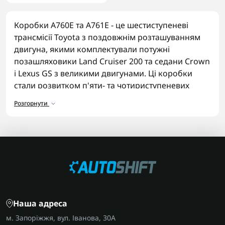
Коробки A760E та A761E - це шестиступеневі
трансмісії Toyota з поздовжнім розташуванням
двигуна, якими комплектували потужні
позашляховики Land Cruiser 200 та седани Crown
і Lexus GS з великими двигунами. Ці коробки
стали розвитком п'яти- та чотириступеневих
серій A650/A750, отримавши додаткові передачі
Розгорнути
для кращої паливної економічності та
плавнішого розгону на високих швидкостях.
Деталі для коробок A760E, A761E
У каталозі представлені комплектуючі для
ремонту цих трансмісій:
Фрикційні пакети та сталеві диски
для
плавного перемикання передач.
Наша адреса
Ремкомплекти сальників і прокладок
для
м. Запоріжжя, вул. Іванова, 30А
герметизації корпусу коробки.