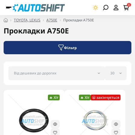
0
TOYOTA, LEXUS
A750E
Прокладки A750E
Прокладки A750E
Фільтр
🔥 Хіт
🔥 Хіт
😬 закінчується