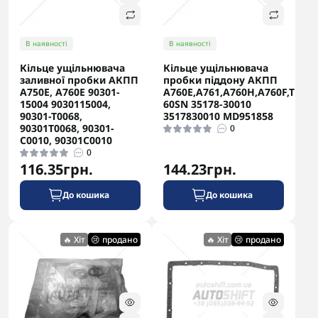
В наявності
В наявності
Кільце ущільнювача
Кільце ущільнювача
заливної пробки АКПП
пробки піддону АКПП
A750E, A760E 90301-
A760E,A761,A760H,A760F,TB-
15004 9030115004,
60SN 35178-30010
90301-T0068,
3517830010 MD951858
90301T0068, 90301-
0
C0010, 90301C0010
0
116.35грн.
144.23грн.
До кошика
До кошика
🔥 Хіт
😢 продано
🔥 Хіт
😢 продано