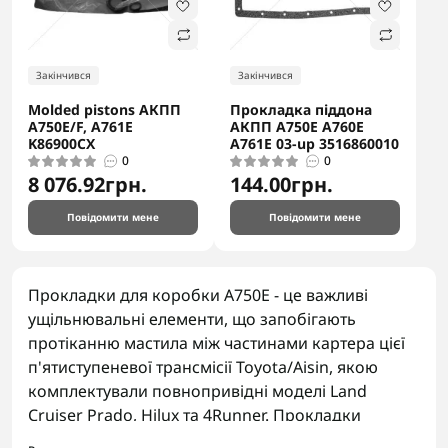
Закінчився
Закінчився
Molded pistons АКПП
Прокладка піддона
A750E/F, A761E
АКПП A750E A760E
K86900CX
A761E 03-up 3516860010
0
0
8 076.92грн.
144.00грн.
Повідомити мене
Повідомити мене
Прокладки для коробки A750E - це важливі
ущільнювальні елементи, що запобігають
протіканню мастила між частинами картера цієї
п'ятиступеневої трансмісії Toyota/Aisin, якою
комплектували повнопривідні моделі Land
Cruiser Prado, Hilux та 4Runner. Прокладки
виготовляються з термостійких матеріалів,