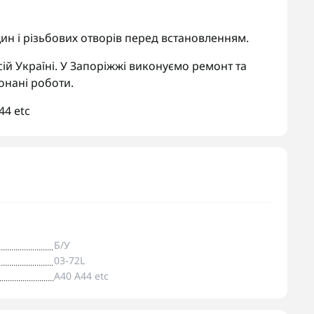
ин і різьбових отворів перед встановленням.
ій Україні. У Запоріжжі виконуємо ремонт та
онані роботи.
44 etc
Б/У
03-72L
A40 A44 etc