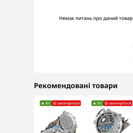
Немає питань про даний товар,
Рекомендовані товари
🔥 Хіт
😬 закінчується
🔥 Хіт
😬 закінчується