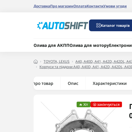
Доставка
Про магазин
Оплата
Контакти
Умови угоди
Каталог товарів
Олива для АКПП
Олива для мотору
Електрони
TOYOTA, LEXUS
A40, A40D, A41, A42D, A42DL, A4
Корпуси та піддони A40, A40D, A41, A42D, A42DL, A4
Все про товар
Опис
Характеристики
🔥 Хіт
😬 закінчується