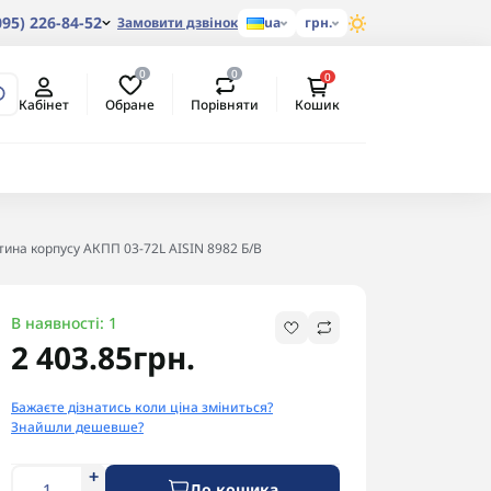
095) 226-84-52
Замовити дзвінок
ua
грн.
0
0
0
Обране
Порівняти
Кабінет
Кошик
ина корпусу АКПП 03-72L AISIN 8982 Б/В
В наявності: 1
2 403.85грн.
Бажаєте дізнатись коли ціна зміниться?
Знайшли дешевше?
До кошика