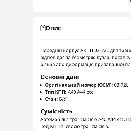
Опис
Передній корпус АКПП 03-72L для трансм
відповідає за геометрію вузла, посадку
різьба або деформація привалочної п
Основні дані
Оригінальний номер (OEM):
03-72L.
Тип КПП:
A40 A44 etc.
Стан:
Б/У.
Сумісність
Автомобілі з трансмісією A40 A44 etc.
код КПП зі своєю трансмісією.