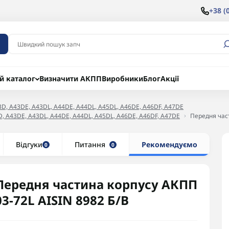
+38 (
й каталог
Визначити АКПП
Виробники
Блог
Акції
3D, A43DE, A43DL, A44DE, A44DL, A45DL, A46DE, A46DF, A47DE
3D, A43DE, A43DL, A44DE, A44DL, A45DL, A46DE, A46DF, A47DE
Передня част
Відгуки
Питання
Рекомендуємо
0
0
Передня частина корпусу АКПП
03-72L AISIN 8982 Б/В