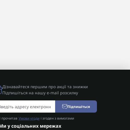
Дізнавайтеся першим про акції та знижки
Підпишіться на нашу e-mail розсилку
Підпишіться
Я прочитав
Умови угоди
і згоден з вимогами
Ми у соціальних мережах