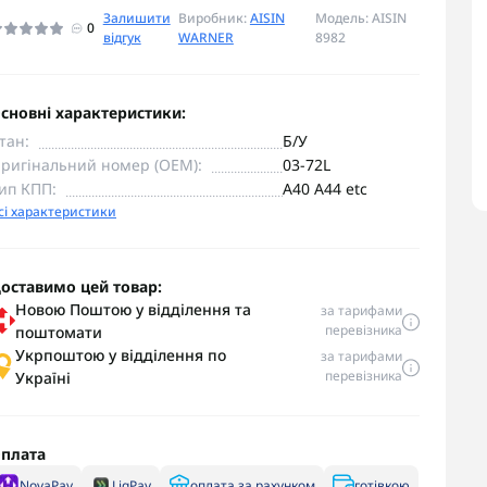
Залишити
Виробник:
AISIN
Модель: AISIN
0
відгук
WARNER
8982
сновні характеристики:
тан:
Б/У
ригінальний номер (OEM):
03-72L
ип КПП:
A40 A44 etc
сі характеристики
оставимо цей товар:
Новою Поштою у відділення та
за тарифами
перевізника
поштомати
Укрпоштою у відділення по
за тарифами
перевізника
Україні
плата
NovaPay
LiqPay
оплата за рахунком
готівкою