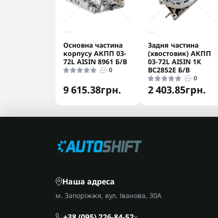
Основна частина
Задня частина
корпусу АКПП 03-
(хвостовик) АКПП
72L AISIN 8961 Б/В
03-72L AISIN 1K
BC2852E Б/В
0
0
9 615.38грн.
2 403.85грн.
Наша адреса
м. Запоріжжя, вул. Іванова, 30А
+38 (095) 226-84-52