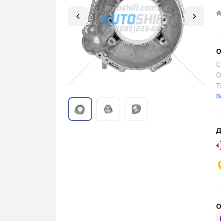
О
С
О
Т
В
Д
О