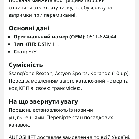
Порвана манжета або тріщина поршня
спричиняють втрату тиску, пробуксовку та
затримки при перемиканні.
Основні дані
Оригінальний номер (OEM):
0511-624044.
Тип КПП:
DSI M11.
Стан:
Б/У.
Сумісність
SsangYong Rexton, Actyon Sports, Korando (10-up).
Перед замовленням звірте каталожний номер та
код КПП зі своєю трансмісією.
На що звернути увагу
Поршень встановлюють із новими
ущільненнями. Перевірте стан посадкових
канавок.
AUTOSHIFT доставляє замовлення по всій Україні.