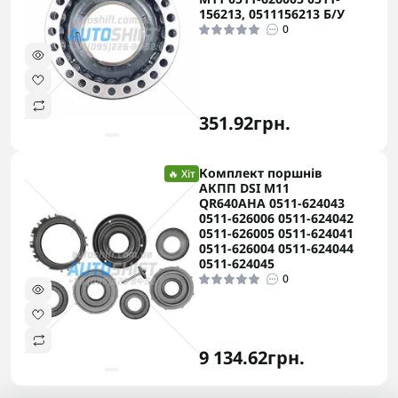
156213, 0511156213 Б/У
0
351.92грн.
Комплект поршнів
🔥 Хіт
АКПП DSI M11
QR640AHA 0511-624043
0511-626006 0511-624042
0511-626005 0511-624041
0511-626004 0511-624044
0511-624045
0
9 134.62грн.