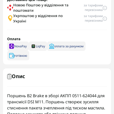
Новою Поштою у відділення та
за тарифами
перевізника
поштомати
Укрпоштою у відділення по
за тарифами
перевізника
Україні
Оплата
NovaPay
LiqPay
оплата за рахунком
готівкою
Опис
Поршень B2 Brake в зборі АКПП 0511-624044 для
трансмісії DSI M11. Поршень створює зусилля
стиснення пакета зчеплення під тиском мастила.