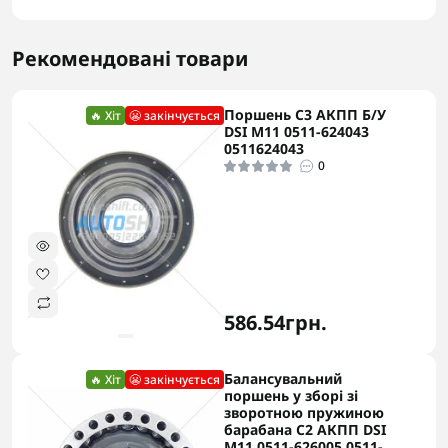
Рекомендовані товари
Поршень C3 АКПП Б/У
🔥 Хіт
😬 закінчується
DSI M11 0511-624043
0511624043
0
586.54грн.
Балансувальний
🔥 Хіт
😬 закінчується
поршень у зборі зі
зворотною пружиною
барабана C2 АКПП DSI
M11 0511-626005 0511-