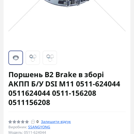
Поршень B2 Brake в зборі
АКПП Б/У DSI M11 0511-624044
0511624044 0511-156208
0511156208
0
Залишити відгук
Виробник:
SSANGYONG
Модель: 0511-624044