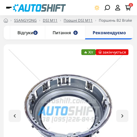
0
SSANGYONG
DSI M11
Поршні DSI M11
Поршень B2 Brake в 
и
Відгуки
Питання
Рекомендуємо
0
0
🔥 Хіт
😬 закінчується