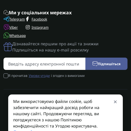
Ми у соціальних мережах
Telegram
Facebook
Viber
Instagram
Whatsapp
Дізнавайтеся першим про акції та знижки
Підпишіться на нашу e-mail розсилку
Підпишіться
Я прочитав
Умови угоди
і згоден з вимогами
×
Ми використовуємо файли cookie, щоб
AUTOSHIFT | Запчастини АКПП | Ремонт АКПП © 2026
забезпечити найкращий досвід роботи на
AUTOSHIFT
нашому сайті. Продовжуючи перегляд, ви
погоджуєтеся з нашою Політикою
конфіденційності та Угодою користувача.