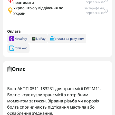
перевізника
поштомати
Укрпоштою у відділення по
за тарифами
перевізника
Україні
Оплата
NovaPay
LiqPay
оплата за рахунком
готівкою
Опис
Болт АКПП 0511-183231 для трансмісії DSI M11.
Болт фіксує вузли трансмісії з потрібним
моментом затяжки. Зірвана різьба чи корозія
болта спричиняють підтікання мастила або
ослаблення з'єднання.