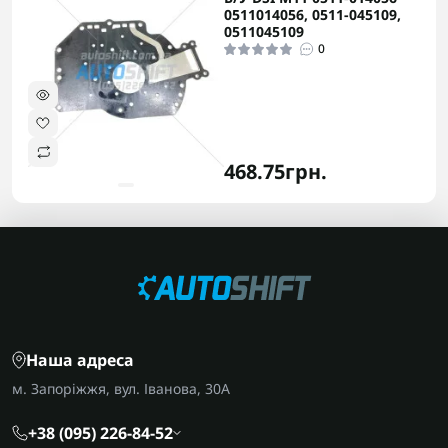
0511014056, 0511-045109,
0511045109
0
468.75грн.
Наша адреса
м. Запоріжжя, вул. Іванова, 30А
+38 (095) 226-84-52