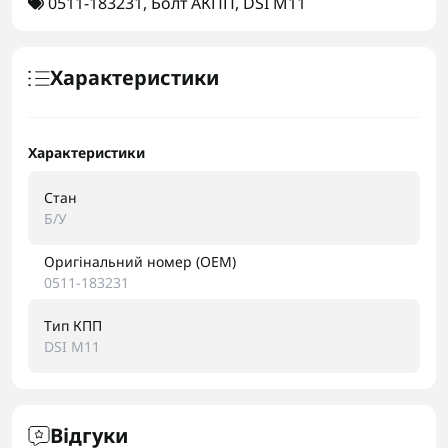
0511-183231
,
Болт АКПП
,
DSI M11
Характеристики
Характеристики
Стан
Б/У
Оригінальний номер (OEM)
0511-183231
Тип КПП
DSI M11
Відгуки