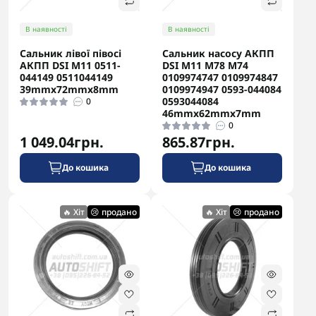
В наявності
В наявності
Сальник лівої півосі
Сальник насосу АКПП
АКПП DSI M11 0511-
DSI M11 M78 M74
044149 0511044149
0109974747 0109974847
39mmx72mmx8mm
0109974947 0593-044084
0593044084
0
46mmx62mmx7mm
0
1 049.04грн.
865.87грн.
До кошика
До кошика
🔥 Хіт
😢 продано
🔥 Хіт
😢 продано