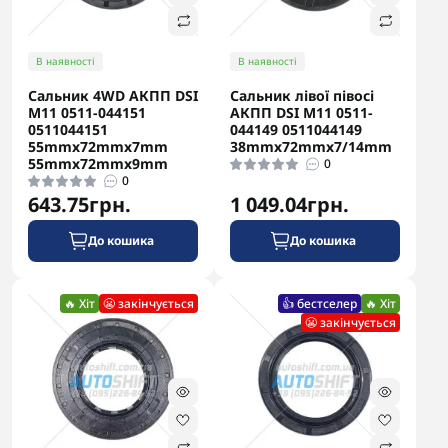
В наявності
В наявності
Сальник 4WD АКПП DSI
Сальник лівої півосі
M11 0511-044151
АКПП DSI M11 0511-
0511044151
044149 0511044149
55mmx72mmx7mm
38mmx72mmx7/14mm
55mmx72mmx9mm
0
0
643.75грн.
1 049.04грн.
До кошика
До кошика
🔥 Хіт
😬 закінчується
👍 бестселер
🔥 Хіт
😬 закінчується