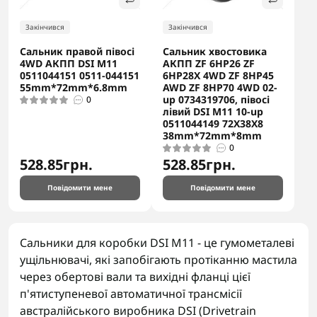
Закінчився
Закінчився
Сальник правой півосі
Сальник хвостовика
4WD АКПП DSI M11
АКПП ZF 6HP26 ZF
0511044151 0511-044151
6HP28X 4WD ZF 8HP45
55mm*72mm*6.8mm
AWD ZF 8HP70 4WD 02-
up 0734319706, півосі
0
лівий DSI M11 10-up
0511044149 72X38X8
38mm*72mm*8mm
0
528.85грн.
528.85грн.
Повідомити мене
Повідомити мене
Сальники для коробки DSI M11 - це гумометалеві
ущільнювачі, які запобігають протіканню мастила
через обертові вали та вихідні фланці цієї
п'ятиступеневої автоматичної трансмісії
австралійського виробника DSI (Drivetrain