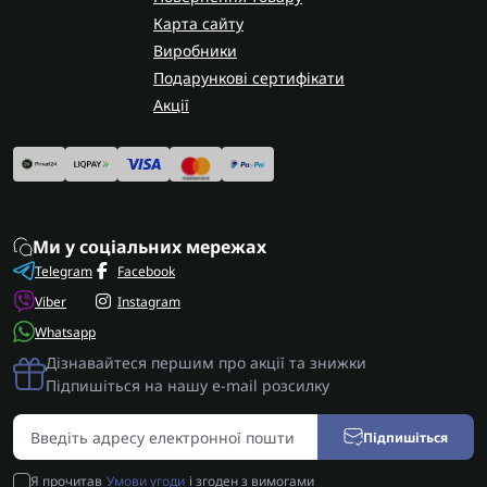
Карта сайту
Виробники
Подарункові сертифікати
Акції
Ми у соціальних мережах
Telegram
Facebook
Viber
Instagram
Whatsapp
Дізнавайтеся першим про акції та знижки
Підпишіться на нашу e-mail розсилку
Підпишіться
Я прочитав
Умови угоди
і згоден з вимогами