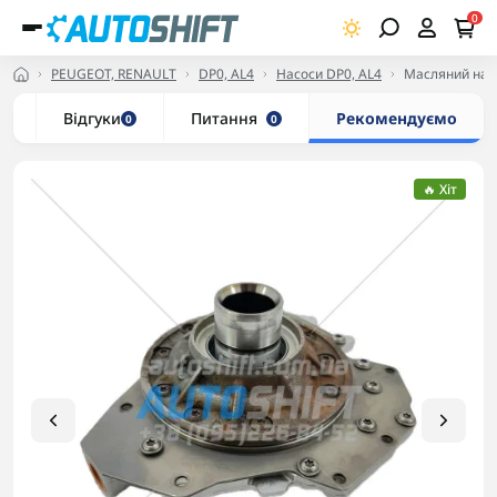
0
PEUGEOT, RENAULT
DP0, AL4
Насоси DP0, AL4
Масляний насо
и
Відгуки
Питання
Рекомендуємо
0
0
🔥 Хіт