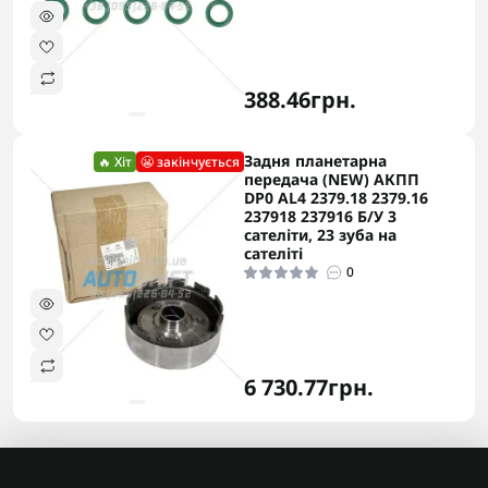
388.46грн.
Задня планетарна
🔥 Хіт
😬 закінчується
передача (NEW) АКПП
DP0 AL4 2379.18 2379.16
237918 237916 Б/У 3
сателіти, 23 зуба на
сателіті
0
6 730.77грн.