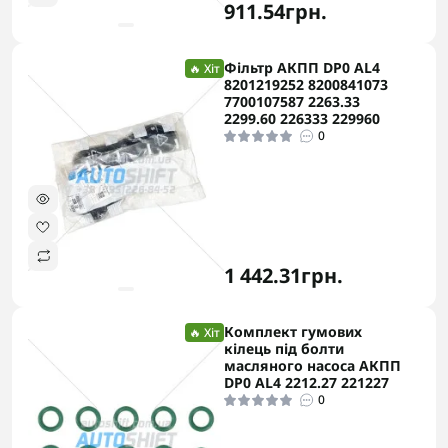
911.54грн.
Фільтр АКПП DP0 AL4
🔥 Хіт
8201219252 8200841073
7700107587 2263.33
2299.60 226333 229960
0
1 442.31грн.
Комплект гумових
🔥 Хіт
кілець під болти
масляного насоса АКПП
DP0 AL4 2212.27 221227
0