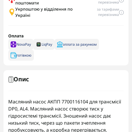
перевізника
поштомати
Укрпоштою у відділення по
за тарифами
перевізника
Україні
Оплата
NovaPay
LiqPay
оплата за рахунком
готівкою
Опис
Масляний насос АКПП 7700116104 для трансмісії
DP0, AL4. Масляний насос створює тиск у
гідросистемі трансмісії. Зношений насос дає
низький тиск, через що пакети зчеплення
пробуксовують, а коробка перегрівається.