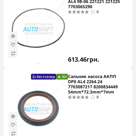
AL4 98-06 221221 221225
7703065290
0
613.46грн.
Сальник насоса АКПП
👍 бестселер
🔥 Хіт
DP0 AL4 2264.24
7703087217 8200834449
54mm*72.3mm*7mm
0