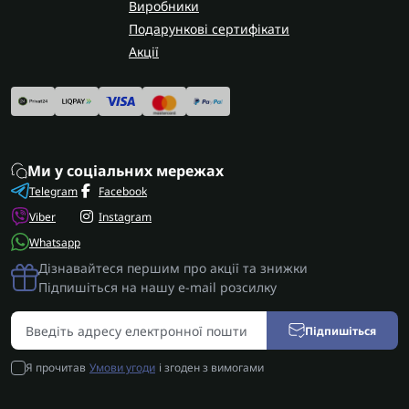
Виробники
Подарункові сертифікати
Акції
Ми у соціальних мережах
Telegram
Facebook
Viber
Instagram
Whatsapp
Дізнавайтеся першим про акції та знижки
Підпишіться на нашу e-mail розсилку
Підпишіться
Я прочитав
Умови угоди
і згоден з вимогами