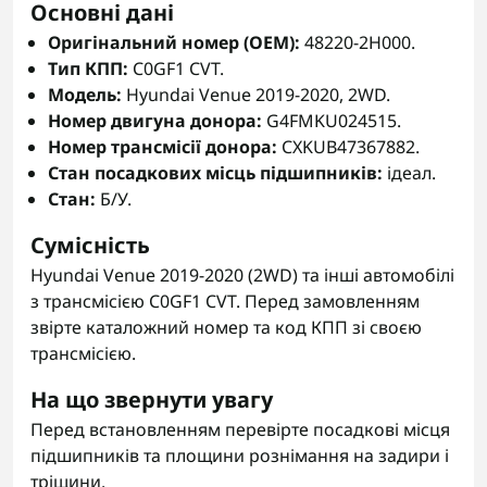
Основні дані
Оригінальний номер (OEM):
48220-2H000.
Тип КПП:
C0GF1 CVT.
Модель:
Hyundai Venue 2019-2020, 2WD.
Номер двигуна донора:
G4FMKU024515.
Номер трансмісії донора:
CXKUB47367882.
Стан посадкових місць підшипників:
ідеал.
Стан:
Б/У.
Сумісність
Hyundai Venue 2019-2020 (2WD) та інші автомобілі
з трансмісією C0GF1 CVT. Перед замовленням
звірте каталожний номер та код КПП зі своєю
трансмісією.
На що звернути увагу
Перед встановленням перевірте посадкові місця
підшипників та площини рознімання на задири і
тріщини.