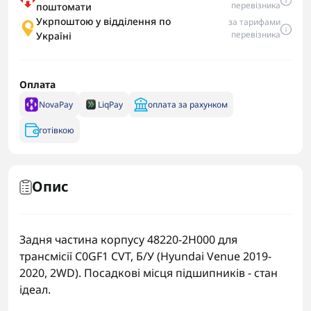
перевізника
поштомати
Укрпоштою у відділення по
за тарифами
перевізника
Україні
Оплата
NovaPay
LiqPay
оплата за рахунком
готівкою
Опис
Задня частина корпусу 48220-2H000 для
трансмісії C0GF1 CVT, Б/У (Hyundai Venue 2019-
2020, 2WD). Посадкові місця підшипників - стан
ідеал.