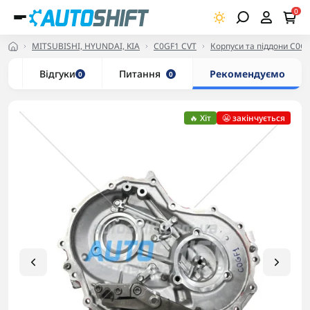
0
MITSUBISHI, HYUNDAI, KIA
C0GF1 CVT
Корпуси та піддони C0G
и
Відгуки
Питання
Рекомендуємо
0
0
🔥 Хіт
😬 закінчується