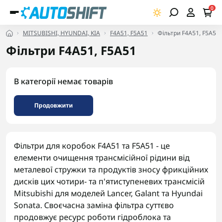
0
MITSUBISHI, HYUNDAI, KIA
F4A51, F5A51
Фільтри F4A51, F5A51
Фільтри F4A51, F5A51
В категорії немає товарів
Продовжити
Фільтри для коробок F4A51 та F5A51 - це
елементи очищення трансмісійної рідини від
металевої стружки та продуктів зносу фрикційних
дисків цих чотири- та п'ятиступеневих трансмісій
Mitsubishi для моделей Lancer, Galant та Hyundai
Sonata. Своєчасна заміна фільтра суттєво
продовжує ресурс роботи гідроблока та