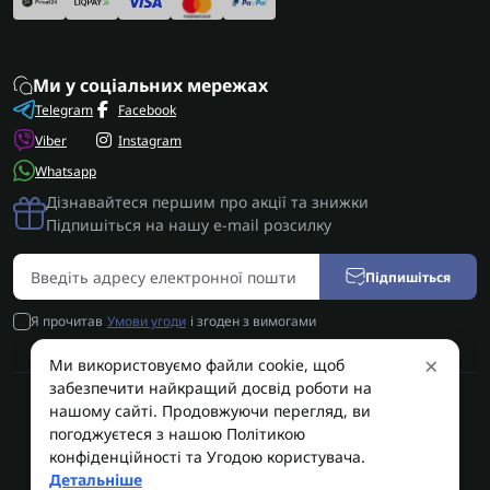
Ми у соціальних мережах
Telegram
Facebook
Viber
Instagram
Whatsapp
Дізнавайтеся першим про акції та знижки
Підпишіться на нашу e-mail розсилку
Підпишіться
Я прочитав
Умови угоди
і згоден з вимогами
×
Ми використовуємо файли cookie, щоб
забезпечити найкращий досвід роботи на
нашому сайті. Продовжуючи перегляд, ви
AUTOSHIFT | Запчастини АКПП | Ремонт АКПП © 2026
погоджуєтеся з нашою Політикою
конфіденційності та Угодою користувача.
AUTOSHIFT
Детальніше