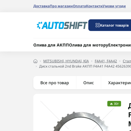
Доставка
Про магазин
Оплата
Контакти
Умови угоди
Каталог товарів
Олива для АКПП
Олива для мотору
Електрони
MITSUBISHI, HYUNDAI, KIA
F4A41, F4A42
Стал
Диск стальной 2nd Brake АКПП F4A41 F4A42 45626
Все про товар
Опис
Характери
🔥 Хіт