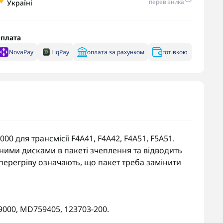
перевізника
Україні
плата
NovaPay
LiqPay
оплата за рахунком
готівкою
0 для трансмісії F4A41, F4A42, F4A51, F5A51.
ними дисками в пакеті зчеплення та відводить
перегріву означають, що пакет треба замінити
000, MD759405, 123703-200.