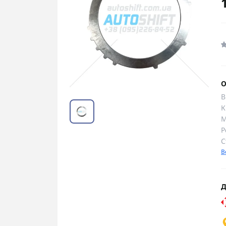
О
В
К
М
Р
С
В
Д