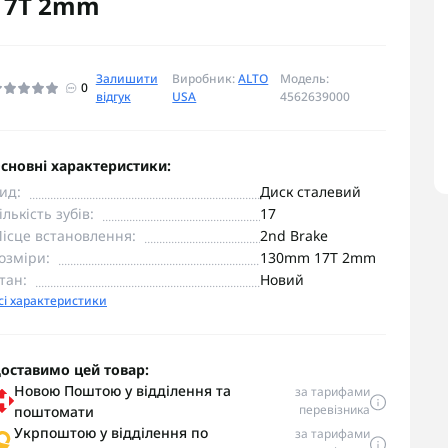
17T 2mm
Залишити
Виробник:
ALTO
Модель:
0
відгук
USA
4562639000
сновні характеристики:
ид:
Диск сталевий
ількість зубів:
17
ісце встановлення:
2nd Brake
озміри:
130mm 17T 2mm
тан:
Новий
сі характеристики
оставимо цей товар:
Новою Поштою у відділення та
за тарифами
перевізника
поштомати
Укрпоштою у відділення по
за тарифами