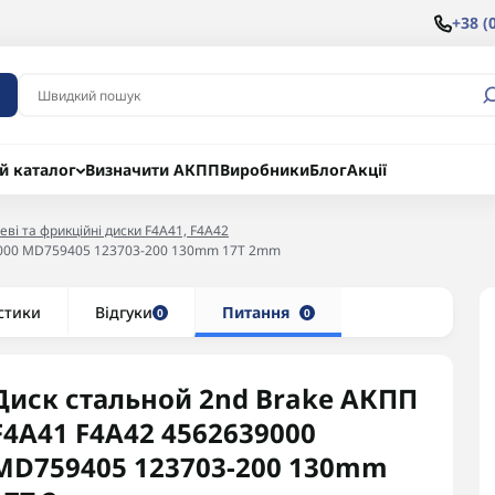
+38 (
й каталог
Визначити АКПП
Виробники
Блог
Акції
еві та фрикційні диски F4A41, F4A42
39000 MD759405 123703-200 130mm 17T 2mm
стики
Відгуки
Питання
0
0
Диск стальной 2nd Brake АКПП
F4A41 F4A42 4562639000
MD759405 123703-200 130mm