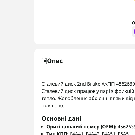
О
Опис
Сталевий диск 2nd Brake АКПП 456263900
Сталевий диск працює у парі з фрикцій
тепло. Жолоблення або сині плями від 
повністю.
Основні дані
Оригінальний номер (OEM):
4562639
Тип КПП:
F4A41, F4A42, F4A51, F5A51.