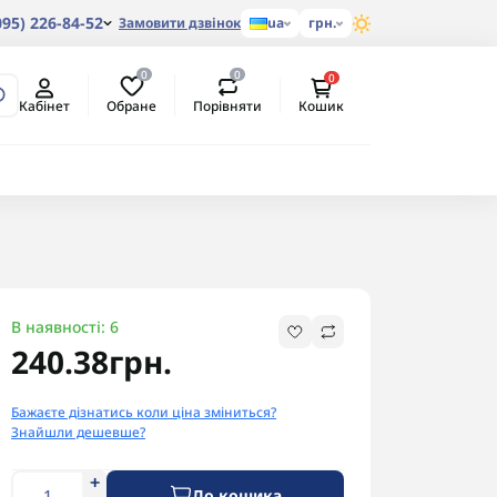
095) 226-84-52
Замовити дзвінок
ua
грн.
0
0
0
Обране
Порівняти
Кабінет
Кошик
В наявності: 6
240.38грн.
Бажаєте дізнатись коли ціна зміниться?
Знайшли дешевше?
До кошика