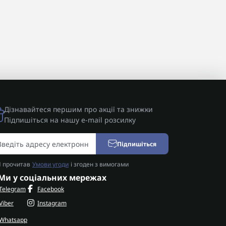
Дізнавайтеся першим про акції та знижки
Підпишіться на нашу e-mail розсилку
Підпишіться
Я прочитав
Умови угоди
і згоден з вимогами
Ми у соціальних мережах
Telegram
Facebook
Viber
Instagram
Whatsapp