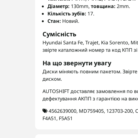
Діаметр:
130mm,
товщина:
2mm.
Кількість зубів:
17.
Стан:
Новий.
Сумісність
Hyundai Santa Fe, Trajet, Kia Sorento, M
звірте каталожний номер та код КПП зі
На що звернути увагу
Диски міняють повним пакетом. Звірте д
диском.
AUTOSHIFT доставляє замовлення по вс
дефектування АКПП з гарантією на вик
4562639000
,
MD759405
,
123703-200
,
С
F4A51
,
F5A51